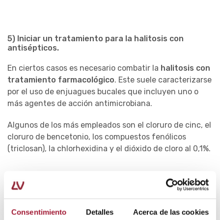
5) Iniciar un tratamiento para la halitosis con
antisépticos
.
En ciertos casos es necesario combatir la
halitosis con
tratamiento farmacológico
. Este suele caracterizarse
por el uso de enjuagues bucales que incluyen uno o
más agentes de acción antimicrobiana.
Algunos de los más empleados son el cloruro de cinc, el
cloruro de bencetonio, los compuestos fenólicos
(triclosan), la chlorhexidina y el dióxido de cloro al 0,1%.
En caso de que las medidas para combatir la halitosis
sean insuficientes y el problema persista, hay que
Consentimiento
Detalles
Acerca de las cookies
acudir siempre al especialista. También es