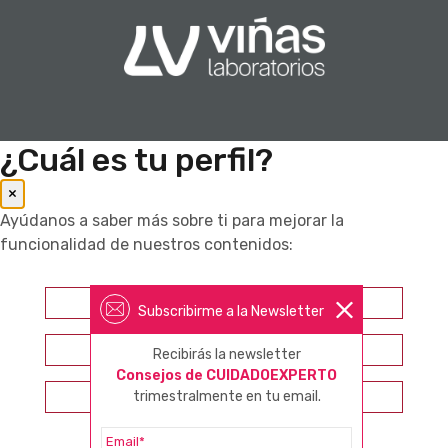
¿Cuál es tu perfil?
×
Ayúdanos a saber más sobre ti para mejorar la
funcionalidad de nuestros contenidos:
Farmacéutico
Subscribirme a la Newsletter
Otros profesionales sanitarios
Recibirás la newsletter
Consejos de CUIDADOEXPERTO
trimestralmente en tu email.
Consumidor