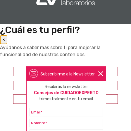
¿Cuál es tu perfil?
×
Ayúdanos a saber más sobre ti para mejorar la
funcionalidad de nuestros contenidos:
Farmacéutico
Subscribirme a la Newsletter
Otros profesionales sanitarios
Recibirás la newsletter
Consejos de CUIDADOEXPERTO
trimestralmente en tu email.
Consumidor