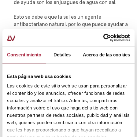
de ayuda son los enjuagues de agua con sal.
Esto se debe a que la sal es un agente
antibacteriano natural, por lo que puede ayudar a
reducir la inflamación, además de eliminar
partículas de comida o residuos atrapados en los
dientes o las encías.
Consentimiento
Detalles
Acerca de las cookies
Las gárgaras con peróxido de hidrógeno (agua
oxigenada) es otro de los
remedios caseros para
el dolor de muelas
más populares.
Esta página web usa cookies
Las cookies de este sitio web se usan para personalizar
En este caso, es necesario diluir el agua oxigenada
el contenido y los anuncios, ofrecer funciones de redes
con partes iguales de agua e ir con mucho cuidado
sociales y analizar el tráfico. Además, compartimos
para evitar ingerirla.
información sobre el uso que haga del sitio web con
nuestros partners de redes sociales, publicidad y análisis
Estos consejos sobre
cómo dormir con dolor de
web, quienes pueden combinarla con otra información
muelas
deberían ser suficientes para pasar la noche y
que les haya proporcionado o que hayan recopilado a
esperar a la visita con el odontólogo al día siguiente.