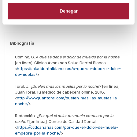
o somnolencia.
Denegar
Autor: Laboratorios Viñas, departamento de
formación.
Bibliografía
Comino, G.
A qué se debe el dolor de muelas por la noche
[en línea]. Clínica Avanzada Salud Dental Blanco.
<
https://saluddentalblanco.es/a-que-se-debe-el-dolor-
de-muelas/
>
Toral, J.
¿Duelen más las muelas por la noche?
[en línea].
Juan Toral. Tu médico de cabecera online, 2018.
<
http://www.juantoral.com/duelen-mas-las-muelas-la-
noche/
>
Redacción.
¿Por qué el dolor de muela empeora por la
noche?
[en línea]. Centro de Calidad Dental.
<
https://ccdcanarias.com/por-que-el-dolor-de-muela-
empeora-por-la-noche/
>