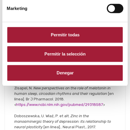
Marketing
Bibliografía
Redacción.
Trastornos del sueño
[en línea]. Mayo Clinic,
Permitir todas
2018.
<
https://espanol.nichd.nih.gov/salud/temas/sleep/infor
macion/trastornos
>
Permitir la selección
Redacción.
Día Mundial del Sueño y Día Europeo de la
Narcolepsia
[en línea]. Sociedad Española de Neurología,
2016.
Denegar
<
http://www.sen.es/saladeprensa/pdf/Link182.pdf
>
Zisapel, N.
New perspectives on the role of melatonin in
human sleep, circadian rhythms and their regulation
[en
línea]. Br J Pharmacol. 2018.
<
https://www.ncbi.nlm.nih.gov/pubmed/29318587
>
Doboszewska, U. Wlaź, P. et alt.
Zinc in the
monoaminergic theory of depression: its relationship to
neural plasticity
[en línea].
.
Neural Plast., 2017.