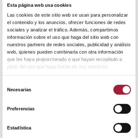
Por su parte, realizar
técnicas de relajación
y
Esta página web usa cookies
respiración profunda también pueden ser de ayuda.
Las cookies de este sitio web se usan para personalizar
Paralelamente, la melatonina y el zinc son sustancias a
el contenido y los anuncios, ofrecer funciones de redes
tener en cuenta a la hora de abordar la problemática de
sociales y analizar el tráfico. Además, compartimos
los trastornos del sueño y el decaimiento asociado.
información sobre el uso que haga del sitio web con
Esto se debe a la importancia de la
melatonina
en el
nuestros partners de redes sociales, publicidad y análisis
ciclo sueño-vigilia y del
zinc
en la regulación del
web, quienes pueden combinarla con otra información
estado de ánimo.
que les haya proporcionado o que hayan recopilado a
partir del uso que haya hecho de sus servicios.
En caso de que estas medidas sean insuficientes y no
mejoren los síntomas de los trastornos del sueño, hay
Selección
que acudir al médico.
Necesarias
de
consentimiento
No dormir bien puede tener consecuencias importantes
a corto, medio y largo plazo, por lo que no se debe
Preferencias
obviar ni minimizar el problema.
Estadística
Autor: Laboratorios Viñas, departamento de
formación.