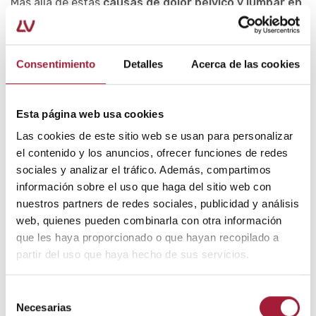
Más allá de estas
causas de dolor pélvico y lumbar en
la menopausia
, hay otras condiciones que pueden
cursar con este síntoma en la mujer. Sin embargo, no
tienen por qué ser propias de esta etapa.
Consentimiento
Detalles
Acerca de las cookies
Entre ellas, la enfermedad inflamatoria pélvica,
síndrome de la vejiga dolorosa, síndrome del intestino
Esta página web usa cookies
irritable o el síndrome de congestión pélvica.
Las cookies de este sitio web se usan para personalizar
Asimismo, una mujer puede tener dolor pélvico y
el contenido y los anuncios, ofrecer funciones de redes
lumbar en la menopausia por diferentes causas al
sociales y analizar el tráfico. Además, compartimos
mismo tiempo.
información sobre el uso que haga del sitio web con
nuestros partners de redes sociales, publicidad y análisis
Cómo aliviar el dolor pélvico y lumbar
web, quienes pueden combinarla con otra información
que les haya proporcionado o que hayan recopilado a
El tratamiento para el dolor pélvico y lumbar en la
partir del uso que haya hecho de sus servicios.
menopausia dependerá de la causa que lo esté
provocando.
Selección
Necesarias
Aún así, ciertos cambios en el estilo de vida pueden
de