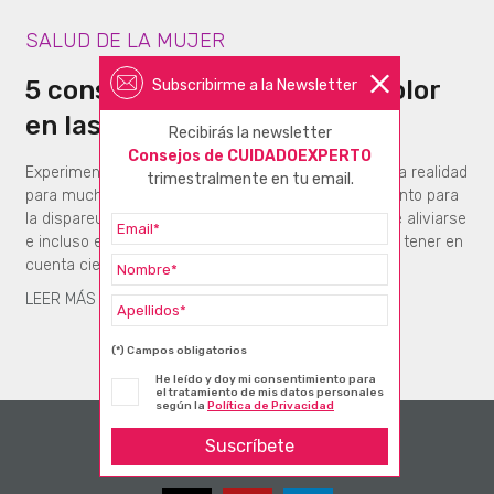
SALUD DE LA MUJER
5 consejos para abordar el dolor
Subscribirme a la Newsletter
en las relaciones sexuales
Recibirás la newsletter
Consejos de CUIDADOEXPERTO
Experimentar dolor en las relaciones sexuales es una realidad
trimestralmente en tu email.
para muchas mujeres. No obstante, con un tratamiento para
la dispareunia adecuado, esta afección íntima puede aliviarse
e incluso eliminarse por completo. Para ello, hay que tener en
cuenta ciertos factores.
LEER MÁS
(*) Campos obligatorios
He leído y doy mi consentimiento para
el tratamiento de mis datos personales
según la
Política de Privacidad
Suscríbete