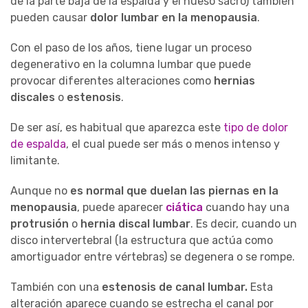
de la parte baja de la espalda y el hueso sacro) también
pueden causar
dolor lumbar en la menopausia
.
Con el paso de los años, tiene lugar un proceso
degenerativo en la columna lumbar que puede
provocar diferentes alteraciones como
hernias
discales
o
estenosis
.
De ser así, es habitual que aparezca este
tipo de dolor
de espalda
, el cual puede ser más o menos intenso y
limitante.
Aunque no
es normal que duelan las piernas en la
menopausia
, puede aparecer
ciática
cuando hay una
protrusión
o
hernia discal lumbar
. Es decir, cuando un
disco intervertebral (la estructura que actúa como
amortiguador entre vértebras) se degenera o se rompe.
También con una
estenosis de canal lumbar.
Esta
alteración aparece cuando se estrecha el canal por