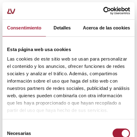
Paralelamente, es fundamental adoptar medidas de
higiene y cuidados íntimos respetuosos con esta zona.
Consentimiento
Detalles
Acerca de las cookies
1) Tratar la causa de los picores vulvares
En el caso de hongos en la vulva, se deberá emplear
Esta página web usa cookies
cremas o pomadas con sustancias antifúngicas.
Las cookies de este sitio web se usan para personalizar
Si el picor en la vulva es por una infección bacteriana,
el contenido y los anuncios, ofrecer funciones de redes
en cambio, se realizará un tratamiento con
sociales y analizar el tráfico. Además, compartimos
antibióticos.
información sobre el uso que haga del sitio web con
nuestros partners de redes sociales, publicidad y análisis
Cuando se trata de prurito vulvar por falta de
web, quienes pueden combinarla con otra información
estrógenos, se puede aplicar una crema de 17β-
que les haya proporcionado o que hayan recopilado a
estradiol o estriol a nivel local de la mucosa de la
partir del uso que haya hecho de sus servicios.
vagina.
Para cualquier otra enfermedad, se requerirá un
Selección
Necesarias
tratamiento específico para combatirla.
de