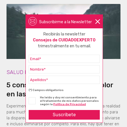
Subscribirme a la Newsletter
Recibirás la newsletter
Consejos de CUIDADOEXPERTO
trimestralmente en tu email.
SALUD DE LA MUJER
5 consejos para abordar el dolor
(*) Campos obligatorios
en las relaciones sexuales
He leído y doy mi consentimiento para
el tratamiento de mis datos personales
según la
Política de Privacidad
Experimentar dolor en las relaciones sexuales es una realidad
para muchas mujeres. No obstante, con un tratamiento para
Suscríbete
la dispareunia adecuado, esta afección íntima puede aliviarse
e incluso eliminarse por completo. Para ello, hay que tener en