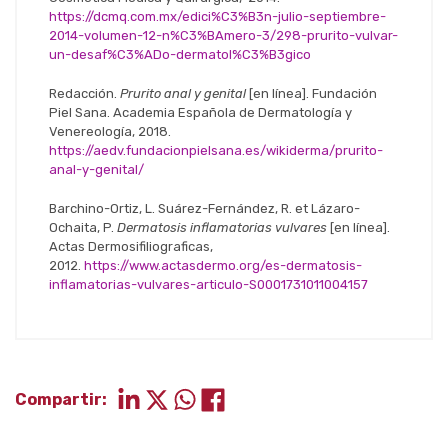
https://dcmq.com.mx/edici%C3%B3n-julio-septiembre-
2014-volumen-12-n%C3%BAmero-3/298-prurito-vulvar-
un-desaf%C3%ADo-dermatol%C3%B3gico
Redacción.
Prurito anal y genital
[en línea]. Fundación
Piel Sana. Academia Española de Dermatología y
Venereología, 2018.
https://aedv.fundacionpielsana.es/wikiderma/prurito-
anal-y-genital/
Barchino-Ortiz, L. Suárez-Fernández, R. et Lázaro-
Ochaita, P.
Dermatosis inflamatorias vulvares
[en línea].
Actas Dermosifiliograficas,
2012.
https://www.actasdermo.org/es-dermatosis-
inflamatorias-vulvares-articulo-S0001731011004157
Compartir: