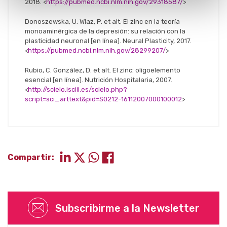
2018. <
https://pubmed.ncbi.nlm.nih.gov/29318587/
>
Donoszewska, U. Wlaz, P. et alt. El zinc en la teoría
monoaminérgica de la depresión: su relación con la
plasticidad neuronal [en línea]. Neural Plasticity, 2017.
<
https://pubmed.ncbi.nlm.nih.gov/28299207/
>
Rubio, C. González, D. et alt. El zinc: oligoelemento
esencial [en línea]. Nutrición Hospitalaria, 2007.
<
http://scielo.isciii.es/scielo.php?
script=sci_arttext&pid=S0212-16112007000100012
>
Compartir:
Subscribirme a la Newsletter