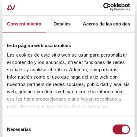
Al intervenir en la regulación del ciclo sueño-vigilia, la
melatonina mejora la calidad del descanso y reduce el
tiempo necesario para poder quedarse dormido.
Consentimiento
Detalles
Acerca de las cookies
Es conveniente que en la suplementación de
melatonina para el insomnio
se incluyan principios
activos que actúen también ante el decaimiento
Esta página web usa cookies
asociado. El
zinc
, por su actividad antidepresiva, es
Las cookies de este sitio web se usan para personalizar
especialmente interesante.
el contenido y los anuncios, ofrecer funciones de redes
sociales y analizar el tráfico. Además, compartimos
El objetivo de
combatir el insomnio de forma natural
,
información sobre el uso que haga del sitio web con
sin fármacos, cobra especial relevancia en las personas
nuestros partners de redes sociales, publicidad y análisis
de edad avanzada, ya que las benzodiacepinas y los
web, quienes pueden combinarla con otra información
hipnóticos pueden incrementar el riesgo de caídas,
que les haya proporcionado o que hayan recopilado a
somnolencia diurna, deterioro cognitivo y
partir del uso que haya hecho de sus servicios.
dependencia.
Cabe destacar que este grupo poblacional no solo
Selección
experimenta un descenso de la producción de
Necesarias
de
melatonina natural por el propio proceso de