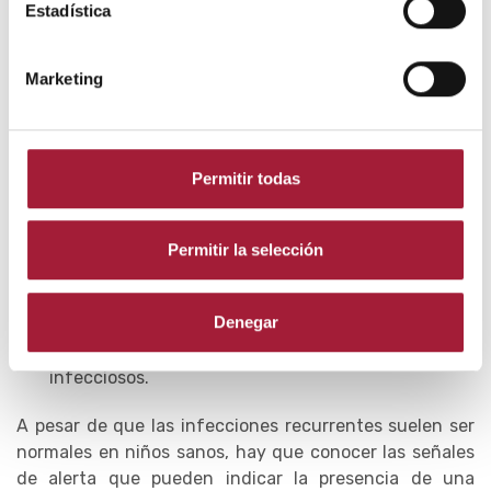
Estadística
Tratar las patologías crónicas
. Existen ciertas
patologías que favorecen las
infecciones de
Marketing
repetición
entre los más pequeños.
Entre ellas, el asma, el reflujo vesicoureteral
(cuando hay un flujo anómalo de orina que hace
Permitir todas
que esta retroceda de la vejiga a los riñones), el
reflujo gastroesofágico (cuando un músculo al final
del esófago no se cierra adecuadamente) y las
Permitir la selección
enfermedades neurológicas.
Denegar
El adecuado manejo de estas patologías también
será fundamental para minimizar los episodios
infecciosos.
A pesar de que las infecciones recurrentes suelen ser
normales en niños sanos, hay que conocer las señales
de alerta que pueden indicar la presencia de una