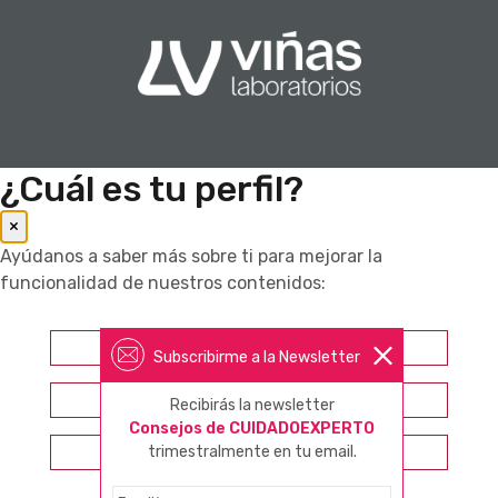
¿Cuál es tu perfil?
×
Ayúdanos a saber más sobre ti para mejorar la
funcionalidad de nuestros contenidos:
Farmacéutico
Subscribirme a la Newsletter
Otros profesionales sanitarios
Recibirás la newsletter
Consejos de CUIDADOEXPERTO
trimestralmente en tu email.
Consumidor