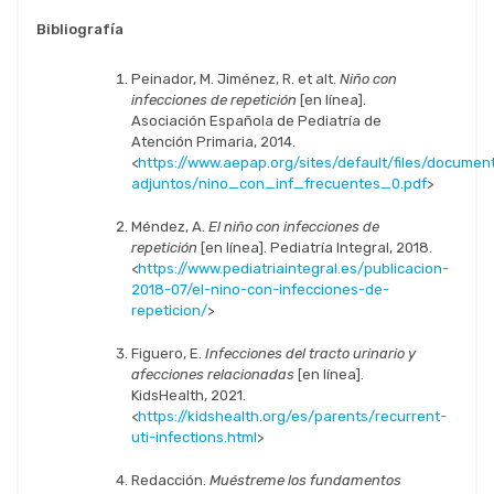
Bibliografía
Peinador, M. Jiménez, R. et alt.
Niño con
infecciones de repetición
[en línea].
Asociación Española de Pediatría de
Atención Primaria, 2014.
<
https://www.aepap.org/sites/default/files/documen
adjuntos/nino_con_inf_frecuentes_0.pdf
>
Méndez, A.
El niño con infecciones de
repetición
[en línea]. Pediatría Integral, 2018.
<
https://www.pediatriaintegral.es/publicacion-
2018-07/el-nino-con-infecciones-de-
repeticion/
>
Figuero, E.
Infecciones del tracto urinario y
afecciones relacionadas
[en línea].
KidsHealth, 2021.
<
https://kidshealth.org/es/parents/recurrent-
uti-infections.html
>
Redacción.
Muéstreme los fundamentos