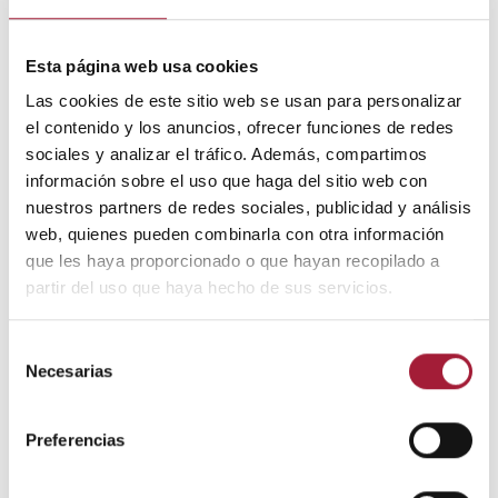
los niños estén expuestos a enfermedades.
Vacunas como la de la gripe o el rotavirus no
Esta página web usa cookies
impiden el contagio ni su recurrencia, pero ayudan
Las cookies de este sitio web se usan para personalizar
a reducir los síntomas y prevenir complicaciones
el contenido y los anuncios, ofrecer funciones de redes
graves.
sociales y analizar el tráfico. Además, compartimos
información sobre el uso que haga del sitio web con
Favorecer la lactancia materna
. La lactancia
nuestros partners de redes sociales, publicidad y análisis
materna parece tener un efecto protector frente a
web, quienes pueden combinarla con otra información
las
infecciones recurrentes en los niños
, además
que les haya proporcionado o que hayan recopilado a
de reducir la severidad de los síntomas.
partir del uso que haya hecho de sus servicios.
Reforzar las defensas naturalmente
. Algunos
Selección
suplementos y complementos naturales podrían
Necesarias
de
ayudar a reducir las infecciones recurrentes en
consentimiento
niños.
Preferencias
Entre ellos, algunas cepas de probióticos (como
los
Lactobacillus
), el própolis o la miel.