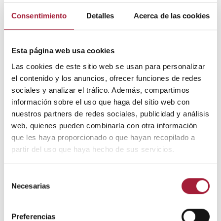
875.23kB
PDF
Consentimiento
Detalles
Acerca de las cookies
Esta página web usa cookies
Autor: Laboratorios Viñas, departamento de
Las cookies de este sitio web se usan para personalizar
formación.
el contenido y los anuncios, ofrecer funciones de redes
sociales y analizar el tráfico. Además, compartimos
información sobre el uso que haga del sitio web con
Bibliografía
nuestros partners de redes sociales, publicidad y análisis
web, quienes pueden combinarla con otra información
Cusí, M.
Patología sacroilíaca y lumbagia del
que les haya proporcionado o que hayan recopilado a
deportista: clínica, imagen y tratamiento
[en línea]
.
partir del uso que haya hecho de sus servicios.
Consejo Superior de Deportes. Gobierno de
España, 2012.
http://www.csd.gob.es/estaticos/dep-
Selección
salud/presentacion-sacroiliaca-lumbalgia.pdf
Necesarias
de
consentimiento
Biering-Sorensen F. A one-year prospective study
of low back trouble in a general population. The
Preferencias
prognostic value of low back history and physical