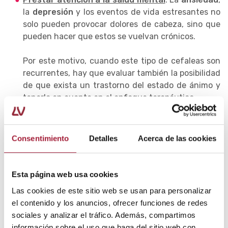
la
depresión
y los eventos de vida estresantes no
solo pueden provocar dolores de cabeza, sino que
pueden hacer que estos se vuelvan crónicos.
Por este motivo, cuando este tipo de cefaleas son
recurrentes, hay que evaluar también la posibilidad
de que exista un trastorno del estado de ánimo y
tenerlo en cuenta en el enfoque terapéutico.
Masajear la zona contracturada
. Realizar un
automasaje
en el cuello y los hombros con
Consentimiento
Detalles
Acerca de las cookies
productos analgésicos, antiinflamatorios y/o
rubefacientes (que producen una sensación
transitoria de calor) puede ser de gran ayuda para
Esta página web usa cookies
reducir la tensión muscular en estas zonas y aliviar
Las cookies de este sitio web se usan para personalizar
los síntomas del dolor de cabeza por cervicales.
el contenido y los anuncios, ofrecer funciones de redes
sociales y analizar el tráfico. Además, compartimos
Estos medicamentos tópicos suelen incluir
información sobre el uso que haga del sitio web con