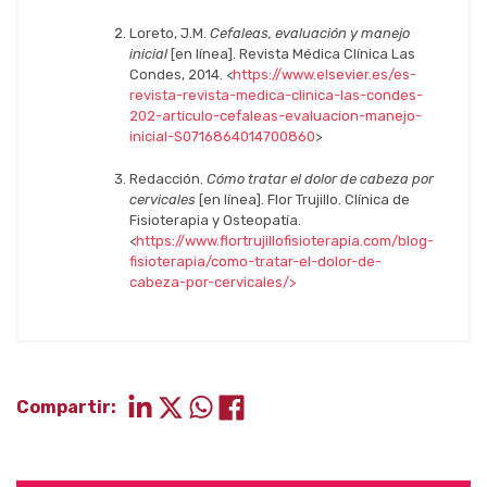
Loreto, J.M.
Cefaleas, evaluación y manejo
inicial
[en línea]. Revista Médica Clínica Las
Condes, 2014. <
https://www.elsevier.es/es-
revista-revista-medica-clinica-las-condes-
202-articulo-cefaleas-evaluacion-manejo-
inicial-S0716864014700860
>
Redacción.
Cómo tratar el dolor de cabeza por
cervicales
[en línea]. Flor Trujillo. Clínica de
Fisioterapia y Osteopatía.
<
https://www.flortrujillofisioterapia.com/blog-
fisioterapia/como-tratar-el-dolor-de-
cabeza-por-cervicales/>
Compartir: