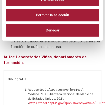
cervicales suelen estar relacionados con el estilo
de vida, cabe recordar que a veces la molestia
tiene su origen en anomalías en alguna zona del
Permitir la selección
cuello (por ejemplo, debido a lesiones óseas o
musculares), traumatismos o el deterioro
progresivo de las estructuras que lo conforman.
Denegar
En estos casos, el enfoque terapéutico variará en
función de cuál sea la causa.
Autor: Laboratorios Viñas, departamento de
formación.
Bibliografía
Redacción.
Cefalea tensional
[en línea].
Medline Plus. Biblioteca Nacional de Medicina
de Estados Unidos, 2021.
<
https://medlineplus.gov/spanish/ency/article/00079