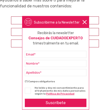
Ayúdanos a saber más sobre ti para mejorar la
funcionalidad de nuestros contenidos:
Farmacéutico
Subscribirme a la Newsletter
Otros profesionales sanitarios
Recibirás la newsletter
Consejos de CUIDADOEXPERTO
Consumidor
trimestralmente en tu email.
(*) Campos obligatorios
He leído y doy mi consentimiento para
el tratamiento de mis datos personales
según la
Política de Privacidad
Suscríbete