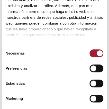
sociales y analizar el tráfico. Además, compartimos
información sobre el uso que haga del sitio web con
nuestros partners de redes sociales, publicidad y análisis
web, quienes pueden combinarla con otra información
que les haya proporcionado o que hayan recopilado a
partir del uso que haya hecho de sus servicios.
CUIDADO DE LA PIEL
Selección
¿Qué es mejor para la artrosis: frío
Necesarias
de
consentimiento
o calor?
Preferencias
En la artrosis, el frío o el calor pueden tener un efecto
terapéutico. Saber en qué ocasiones es preferible aplicar la
termoterapia o la crioterapia es importante para controlar los
Estadística
síntomas y minimizar el impacto de la enfermedad en la calidad
de vida de quienes la sufren.
Marketing
LEER MÁS