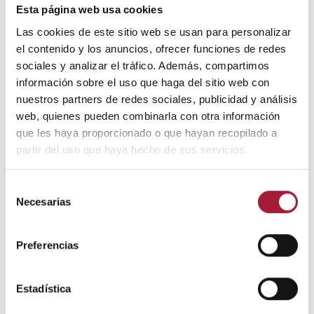
neuropatía diabética son la toxina botulínica y los
Esta página web usa cookies
cannabinoides, pero su uso con este fin está más
Las cookies de este sitio web se usan para personalizar
restringido.
el contenido y los anuncios, ofrecer funciones de redes
sociales y analizar el tráfico. Además, compartimos
Paralelamente, es conveniente mantener medidas
información sobre el uso que haga del sitio web con
farmacológicas para prevenir y aliviar el dolor (por
nuestros partners de redes sociales, publicidad y análisis
ejemplo, fisioterapia y ejercicio moderado) y soporte
web, quienes pueden combinarla con otra información
psicológico.
que les haya proporcionado o que hayan recopilado a
4) Tener en cuenta las patologías asociadas
partir del uso que haya hecho de sus servicios.
En el tratamiento de la neuropatía diabética hay que
Selección
tener siempre en cuenta las posibles comorbilidades
Necesarias
de
asociadas, como pueden ser la obesidad, la
consentimiento
hipertensión, el colesterol alto y los
trastornos del
Preferencias
sueño
, entre otras.
También, posibles complicaciones tardías como la
Estadística
pérdida de visión (retinopatía diabética), alteraciones
en el riñón (nefropatía) o el pie diabético.