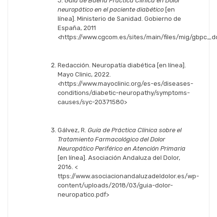
J.
Guía de Buena Práctica Clínica en Dolor
neuropático en el paciente diabético
[en
línea]. Ministerio de Sanidad. Gobierno de
España, 2011
<https://www.cgcom.es/sites/main/files/mig/gbpc_d
Redacción. Neuropatía diabética [en línea].
Mayo Clinic, 2022.
<https://www.mayoclinic.org/es-es/diseases-
conditions/diabetic-neuropathy/symptoms-
causes/syc-20371580>
Gálvez, R.
Guía de Práctica Clínica sobre el
Tratamiento Farmacológico del Dolor
Neuropático Periférico en Atención Primaria
[en línea]. Asociación Andaluza del Dolor,
2016. <
ttps://www.asociacionandaluzadeldolor.es/wp-
content/uploads/2018/03/guia-dolor-
neuropatico.pdf>