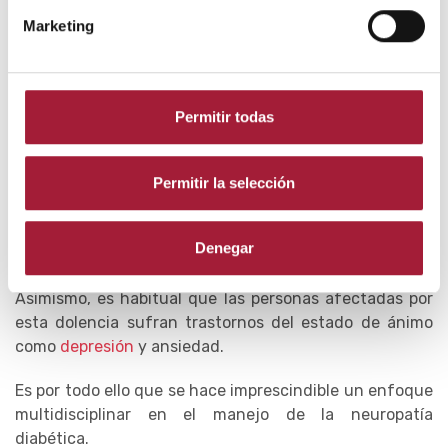
Marketing
Paralelamente, cabe recordar que quienes más sufren
esta dolencia son las personas de edad avanzada.
Esto implica que además pueden padecer otras
Permitir todas
enfermedades, sufrir de
dolor crónico
, y, en
consecuencia, consumir un elevado número de
fármacos (por lo que algunos medicamentos para el
Permitir la selección
tratamiento de la neuropatía diabética pueden estar
contraindicados), entre otros factores que deben
Denegar
tenerse en consideración.
Asimismo, es habitual que las personas afectadas por
esta dolencia sufran trastornos del estado de ánimo
como
depresión
y ansiedad.
Es por todo ello que se hace imprescindible un enfoque
multidisciplinar en el manejo de la neuropatía
diabética.