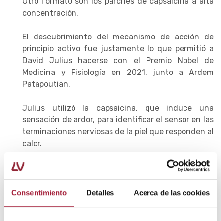
Otro formato son los parches de capsaicina a alta
concentración.
El descubrimiento del mecanismo de acción de
principio activo fue justamente lo que permitió a
David Julius hacerse con el Premio Nobel de
Medicina y Fisiología en 2021, junto a Ardem
Patapoutian.
Julius utilizó la capsaicina, que induce una
sensación de ardor, para identificar el sensor en las
terminaciones nerviosas de la piel que responden al
calor.
En cuanto a la lidocaína, se aplica en forma de
parches y en algunas personas puede ser útil por
su buen perfil de eficacia/seguridad.
Consentimiento
Detalles
Acerca de las cookies
Otros fármacos emergentes para el tratamiento de la