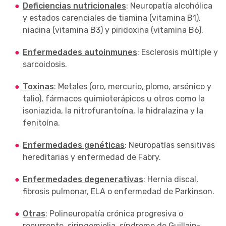
Deficiencias nutricionales
: Neuropatía alcohólica
y estados carenciales de tiamina (vitamina B1),
niacina (vitamina B3) y piridoxina (vitamina B6).
Enfermedades autoinmunes
: Esclerosis múltiple y
sarcoidosis.
Toxinas
: Metales (oro, mercurio, plomo, arsénico y
talio), fármacos quimioterápicos u otros como la
isoniazida, la nitrofurantoína, la hidralazina y la
fenitoína.
Enfermedades genéticas
: Neuropatías sensitivas
hereditarias y enfermedad de Fabry.
Enfermedades degenerativas
: Hernia discal,
fibrosis pulmonar, ELA o enfermedad de Parkinson.
Otras
: Polineuropatía crónica progresiva o
recurrente, siringomielia, síndrome de Guillain-