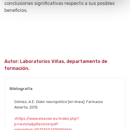
conclusiones significativas respecto a sus posibles
beneficios.
Autor: Laboratorios Viñas, departamento de
formación.
Bibliografía
Gómez, A.E.
Dolor neuropático
[en línea]. Farmacia
Abierta, 2015.
<https://www.elsevier.es/index.php?
p=revista&pRevista=pdf-
simple&pii=X0213932415915961
>