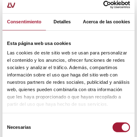
En la segunda línea se encuentran los opioides
(opioides suaves como el tramadol y de mayor potencia
como la buprenorfina, la oxicodona o la metadona) y, en
Consentimiento
Detalles
Acerca de las cookies
tercera línea, los antiepilépticos (carbamazepina,
oxcarbazepina, lamotrigina y ácido valproico), otros
antidepresivos (bupropión, citalopram o paroxetina) y
Esta página web usa cookies
los cannabinoides.
Las cookies de este sitio web se usan para personalizar
el contenido y los anuncios, ofrecer funciones de redes
Los
últimos avances en el tratamiento del dolor
sociales y analizar el tráfico. Además, compartimos
neuropático
también incluyen medidas
información sobre el uso que haga del sitio web con
intervencionistas para casos muy concretos, como la
nuestros partners de redes sociales, publicidad y análisis
radiofrecuencia o los bloqueos nerviosos.
web, quienes pueden combinarla con otra información
que les haya proporcionado o que hayan recopilado a
Por lo que respecta al
tratamiento natural para dolor
partir del uso que haya hecho de sus servicios.
neuropático
, la terapia cognitivo-conductual, el
soporte psicoterapéutico, la rehabilitación, la
fisioterapia y el deporte son medidas que permiten
Selección
reducir notablemente el dolor y mejorar la calidad de
Necesarias
de
vida de las personas afectadas. De hecho, son
consentimiento