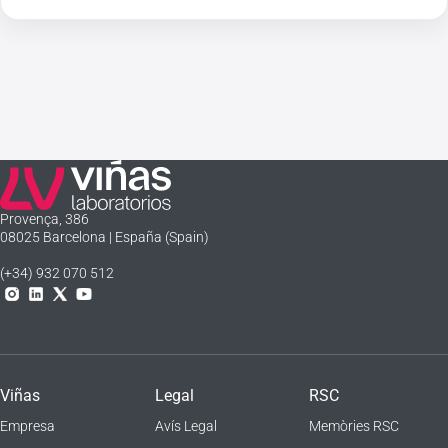
Laboratorios Viñas
Provença, 386
08025 Barcelona | España (Spain)
(+34) 932 070 512
Instagram
Linkedln
X
YouTube
Viñas
Legal
RSC
Empresa
Avís Legal
Memòries RSC