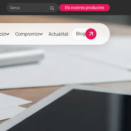
Els nostres productes
Search
Blog
ció
Compromís
Actualitat