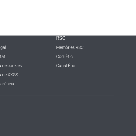
RSC
egal
Memòries RSC
tat
Codi Ètic
a de cookies
Canal Ètic
ca de XXSS
arència