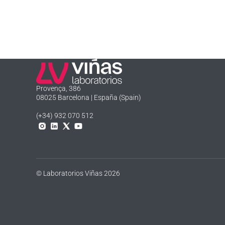
Laboratorios Viñas
Provença, 386
08025 Barcelona | España (Spain)
(+34) 932 070 512
Instagram
Linkedln
X
YouTube
© Laboratorios Viñas 2026