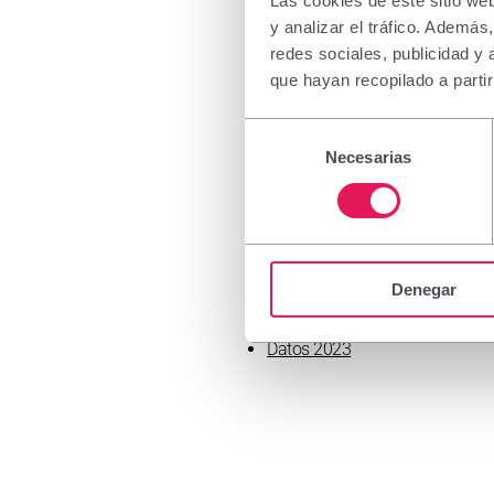
Las cookies de este sitio we
y analizar el tráfico. Ademá
redes sociales, publicidad y
De la publicación de la informació
que hayan recopilado a parti
tratamiento adicional de los datos
asociados.
Selección
Necesarias
de
consentimiento
El laboratorio ha adoptado niveles
Nota metodológica 2025
Datos 2025
Denegar
Datos 2024
Datos 2023