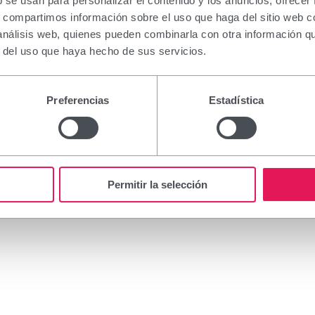
b se usan para personalizar el contenido y los anuncios, ofrecer
s, compartimos información sobre el uso que haga del sitio web 
 análisis web, quienes pueden combinarla con otra información q
n no se deriva una habilitación general para que quienes accedan al
r del uso que haya hecho de sus servicios.
 de los profesionales, tales como su cruce con las informaciones pub
Preferencias
Estadística
 de seguridad para evitar la indexación de la información a través 
Permitir la selección