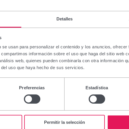
científiques, cursos i tallers, així com a l’àrea d’exposició de
laboratoris i empreses participants. …
Més informació
Detalles
s
b se usan para personalizar el contenido y los anuncios, ofrecer
s, compartimos información sobre el uso que haga del sitio web 
 análisis web, quienes pueden combinarla con otra información q
r del uso que haya hecho de sus servicios.
Preferencias
Estadística
Permitir la selección