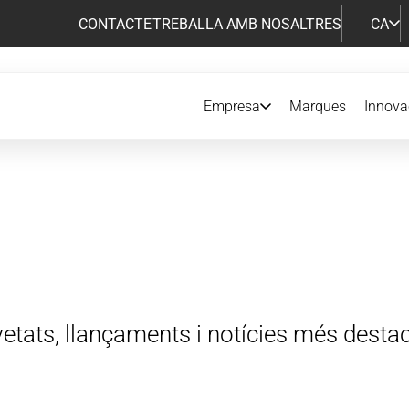
CONTACTE
TREBALLA AMB NOSALTRES
CA
Empresa
Marques
Innova
vetats, llançaments i notícies més desta