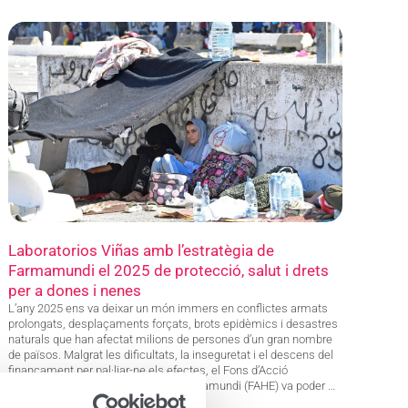
Laboratorios Viñas amb l’estratègia de
Farmamundi el 2025 de protecció, salut i drets
per a dones i nenes
L’any 2025 ens va deixar un món immers en conflictes armats
prolongats, desplaçaments forçats, brots epidèmics i desastres
naturals que han afectat milions de persones d’un gran nombre
de països. Malgrat les dificultats, la inseguretat i el descens del
finançament per pal·liar-ne els efectes, el Fons d’Acció
Humanitària i d’Emergències de Farmamundi (FAHE) va poder …