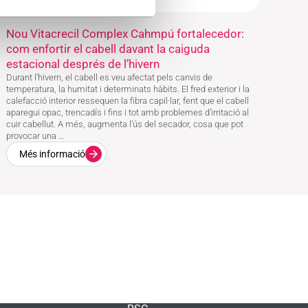
Nou Vitacrecil Complex Cahmpú fortalecedor:
com enfortir el cabell davant la caiguda
estacional després de l’hivern
Durant l’hivern, el cabell es veu afectat pels canvis de
temperatura, la humitat i determinats hàbits. El fred exterior i la
calefacció interior ressequen la fibra capil·lar, fent que el cabell
aparegui opac, trencadís i fins i tot amb problemes d’irritació al
cuir cabellut. A més, augmenta l’ús del secador, cosa que pot
provocar una …
Més informació