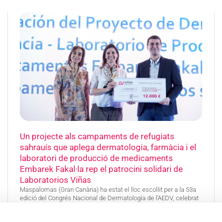
Un projecte als campaments de refugiats
sahrauís que aplega dermatologia, farmàcia i el
laboratori de producció de medicaments
Embarek Fakal·la rep el patrocini solidari de
Laboratorios Viñas
Maspalomas (Gran Canària) ha estat el lloc escollit per a la 53a
edició del Congrés Nacional de Dermatologia de l’AEDV, celebrat
del 20 al 23 de maig. En aquest prestigiós esdeveniment científic
estatal, els professionals de l’especialitat van assistir a sessions