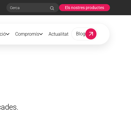
Els nostres productes
Search
Blog
ció
Compromís
Actualitat
cades.