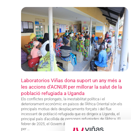
Laboratorios Viñas dona suport un any més a
les accions d’ACNUR per millorar la salut de la
població refugiada a Uganda
Els conflictes prolongats, la inestabilitat política i el
deteriorament econòmic en països de l’Àfrica Oriental són els
principals motius dels desplaçaments forçats i del flux
incessant de població refugiada que es dirigeix a Uganda, el
principal país d’acollida de persones refugiades de l’Àfrica. El
febrer de 2025, el Govern d’Uganda, l’ACNUR (l’Agència de l’ONU
per …