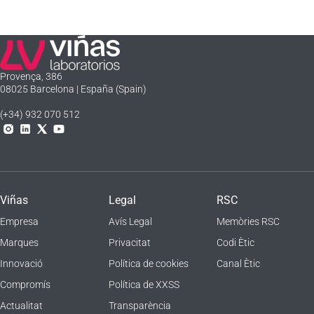
Laboratorios Viñas
Provença, 386
08025 Barcelona | España (Spain)
(+34) 932 070 512
Instagram
Linkedln
X
YouTube
Viñas
Legal
RSC
Empresa
Avís Legal
Memòries RSC
Marques
Privacitat
Codi Ètic
Innovació
Política de cookies
Canal Ètic
Compromís
Política de XXSS
Actualitat
Transparència