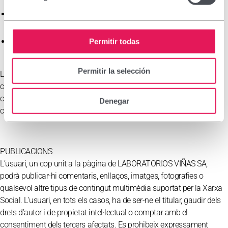
Enviament de missatges personals i individuals a través dels
canals de la Xarxa Social.
Actualitzacions de l’estat de la pàgina que es publicaran al perfil
Permitir todas
de l’usuari.
Permitir la selección
L’usuari sempre pot controlar les seves connexions, eliminar els
continguts que deixin de ser del seu interès i restringir amb qui
comparteix les seves connexions, per això haurà d’accedir a la
Denegar
configuració de privacitat.
PUBLICACIONS
L’usuari, un cop unit a la pàgina de LABORATORIOS VIÑAS SA,
podrà publicar-hi comentaris, enllaços, imatges, fotografies o
qualsevol altre tipus de contingut multimèdia suportat per la Xarxa
Social. L’usuari, en tots els casos, ha de ser-ne el titular, gaudir dels
drets d’autor i de propietat intel·lectual o comptar amb el
consentiment dels tercers afectats. Es prohibeix expressament