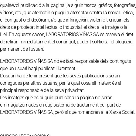
qualsevol publicació a la pàgina, ja siguin textos, gràfics, fotografies,
vídeos, etc., que atemptin o puguin atemptar contra la moral, l’ètica,
el bon gust o el decòrum, i/o que infringeixin, violen o trenquin els
drets de propietat intel·lectual o industrial, el dret a la imatge o la
Llei. En aquests casos, LABORATORIOS VIÑAS SA es reserva el dret
de retirar immediatament el contingut, podent sol·licitar el bloqueig
permanent de l’usuari.
LABORATORIOS VIÑAS SA no es farà responsable dels continguts
que un usuari hagi publicat lliurement.
L’usuari ha de tenir present que les seves publicacions seran
conegudes per altres usuaris, per la qual cosa ell mateix és el
principal responsable de la seva privacitat.
Les imatges que es puguin publicar a la pàgina no seran
emmagatzemades en cap sistema de tractament per part de
LABORATORIOS VIÑAS SA, però sí que romandran a la Xarxa Social.