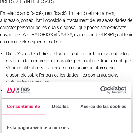
DRETS DELS INTERESSATS
En relació amb l’accés, rectificació, limitació del tractament,
supressió, portabilitat i oposició al tractament de les seves dades de
caràcter personal, de les quals disposa i que poden ser exercitats
davant de LABORATORIOS VIÑAS SA, d’acord amb el RGPD, cal tenir
en compte els següents matisos:
Dret d’Accés
:
És el dret de l’usuari a obtenir informació sobre les
seves dades concretes de caràcter personal i del tractament que
s’hagi realitzat o es realitzi, així com sobre la informació
disponible sobre l’origen de les dades i les comunicacions
realitzades o previstes.
Dret de Rectificació
:
És el dret de l’afectat a modificar les dades
que resultin inexactes o incompletes. Només es podrà satisfer en
relació amb aquella informació que estigui sota el control de
Consentimiento
Detalles
Acerca de las cookies
LABORATORIOS VIÑAS SA, per exemple, eliminar comentaris
publicats a la pròpia pàgina, imatges o continguts web on
constin dades de caràcter personal de l’usuari.
Esta página web usa cookies