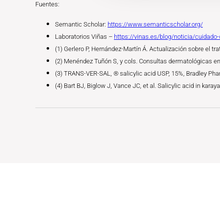
Fuentes:
Semantic Scholar:
https://www.semanticscholar.org/
Laboratorios Viñas –
https://vinas.es/blog/noticia/cuidado
(1) Gerlero P, Hernández-Martín Á. Actualización sobre el tr
(2) Menéndez Tuñón S, y cols. Consultas dermatológicas en 
(3) TRANS-VER-SAL, ® salicylic acid USP, 15%, Bradley Pha
(4) Bart BJ, Biglow J, Vance JC, et al. Salicylic acid in ka