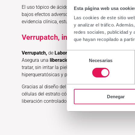
El uso tópico de ácido salicílico es el tratamiento de
Esta página web usa cookie
bajos efectos adversos, con especial indicación en ni
Las cookies de este sitio we
evidencia clínica, estudios de eficacia y seguridad, 
y analizar el tráfico. Ademá
redes sociales, publicidad y
Verrupatch, indoloro, seguro y efi
que hayan recopilado a parti
Verrupatch,
de
Laboratorios Viñas,
es un
parche de l
Selección
Asegura una
liberación local de ácido salicílico con
Necesarias
de
tratar, sin irritar la piel sana. Con Matriz Keraya, m
consentimiento
hiperqueratósicas y potencia la absorción de los acti
Gracias al diseño del parche de
Verrupatch, el ácido 
células del estrato córneo sin dañar las células de l
Denegar
liberación controlado de ácido salicílico.