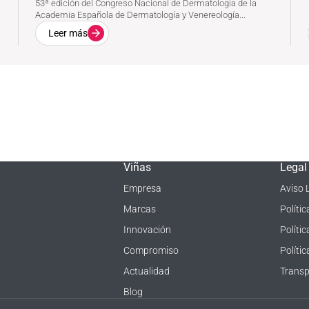
53ª edición del Congreso Nacional de Dermatología de la
Academia Española de Dermatología y Venereología...
Leer más
Viñas
Legal
Empresa
Aviso 
Marcas
Políti
Innovación
Polític
Compromiso
Políti
Actualidad
Transp
Blog