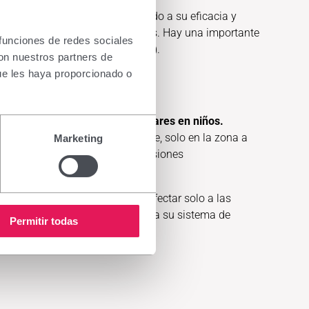
s guías de práctica clínica debido a su eficacia y
a epidermis infectada por el virus. Hay una importante
 funciones de redes sociales
ugas comunes y plantares (3) (4).
con nuestros partners de
ue les haya proporcionado o
ocal de verrugas comunes y plantares en niños.
precisión mientras el niño duerme, solo en la zona a
Marketing
ación de la capa córnea en las lesiones
 la concentración óptima para afectar solo a las
guridad para el paciente gracias a su sistema de
Permitir todas