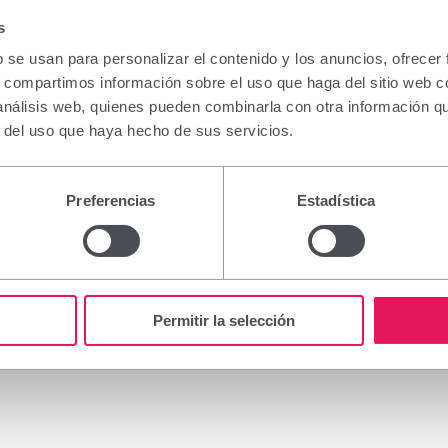
 elección para la eliminación de las verrugas y recomendado en la
s
ños y adolescentes. Es un queratolítico que actúa destruyendo l
b se usan para personalizar el contenido y los anuncios, ofrecer
que demuestran claramente sus beneficios y su indicación en verr
s, compartimos información sobre el uso que haga del sitio web 
 análisis web, quienes pueden combinarla con otra información q
caz
r del uso que haya hecho de sus servicios.
iberación controlada de ácido salicílico para el tratamiento l
trolada durante 8 horas
. Cómodo y fácil de usar, actúa con total 
Preferencias
Estadística
embrana plástica oclusiva que abre los poros, favorece la descam
vos.
salicílico actúa exclusivamente sobre la zona a tratar
. Contiene
as otras capas de la epidermis, alcanzando un óptimo nivel de se
Permitir la selección