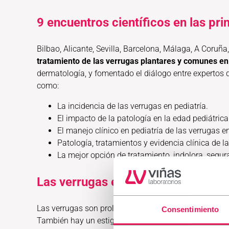
9 encuentros científicos en las pr
Bilbao, Alicante, Sevilla, Barcelona, Málaga, A Coruñ
tratamiento de las verrugas plantares y comunes en
dermatología, y fomentado el diálogo entre expertos 
como:
La incidencia de las verrugas en pediatría.
El impacto de la patología en la edad pediátrica
El manejo clínico en pediatría de las verrugas 
Patología, tratamientos y evidencia clínica de la
La mejor opción de tratamiento, indolora, segur
Las verrugas en pediatría y su trat
Las verrugas son proliferaciones cutáneas benignas c
Consentimiento
También hay un estigma social considerable asociado