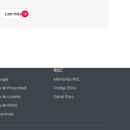
Leer más
RSC
Legal
Memorias RSC
ca de Privacidad
Código Ético
a de cookies
Canal Ético
ca de RRSS
arencia