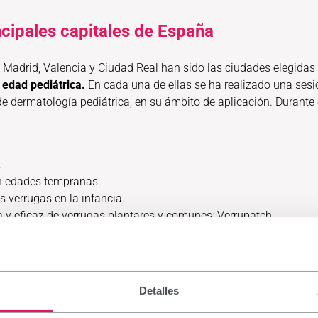
incipales capitales de España
a, Madrid, Valencia y Ciudad Real han sido las ciudades elegida
 edad pediátrica.
En cada una de ellas se ha realizado una sesió
de dermatología pediátrica, en su ámbito de aplicación. Durant
.
en edades tempranas.
s verrugas en la infancia.
a y eficaz de verrugas plantares y comunes: Verrupatch.
amiento con ácido salicílico
ausadas por el virus del papiloma humano (VPH). Son molestas, 
Detalles
 con las verrugas en la cara y las manos.