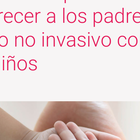
recer a los padr
 no invasivo co
niños