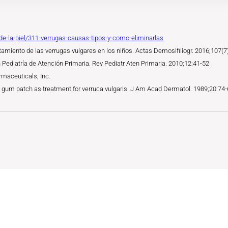
-de-la-piel/311-verrugas-causas-tipos-y-como-eliminarlas
atamiento de las verrugas vulgares en los niños. Actas Demosifiliogr. 2016;107(7
Pediatría de Atención Primaria. Rev Pediatr Aten Primaria. 2010;12:41-52
rmaceuticals, Inc.
raya gum patch as treatment for verruca vulgaris. J Am Acad Dermatol. 1989;20:74-