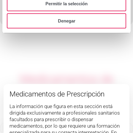
Permitir la selección
Más información
Denegar
Medicamentos de
prescripción
Medicamentos de Prescripción
La información que figura en esta sección está
dirigida exclusivamente a profesionales sanitarios
Cabello y uñas
Piel
Dolor
facultados para prescribir o dispensar
medicamentos, por lo que requiere una formación
especializada para su correcta interpretación. En