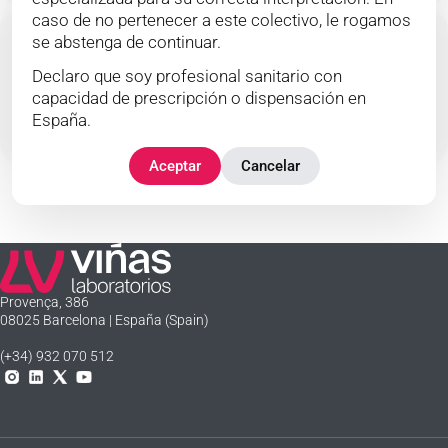
caso de no pertenecer a este colectivo, le rogamos
se abstenga de continuar.
Declaro que soy profesional sanitario con
capacidad de prescripción o dispensación en
Ver producto
España.
Aceptar
Cancelar
Laboratorios Viñas
Provença, 386
08025 Barcelona | España (Spain)
(+34) 932 070 512
Instagram
Linkedln
X
YouTube