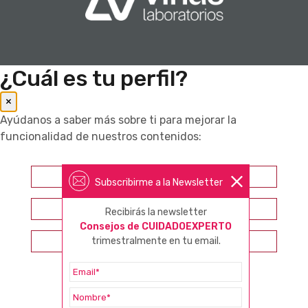
¿Cuál es tu perfil?
×
Ayúdanos a saber más sobre ti para mejorar la
funcionalidad de nuestros contenidos:
Farmacéutico
Subscribirme a la Newsletter
Otros profesionales sanitarios
Recibirás la newsletter
Consejos de CUIDADOEXPERTO
Consumidor
trimestralmente en tu email.