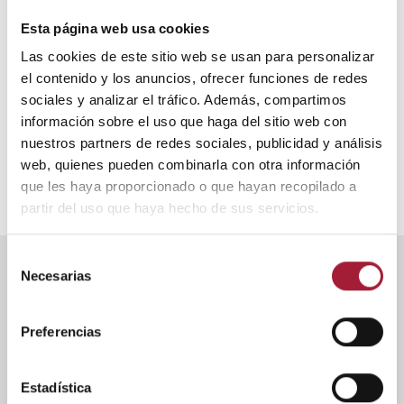
Las aftas bucales pueden aparecer por diversas causas o bien
Esta página web usa cookies
tener un origen desconocido. Aunque en la gran mayoría de los
casos no revisten de mayor gravedad, a veces pueden ser
Las cookies de este sitio web se usan para personalizar
síntoma de un problema de salud. Por este motivo conviene
el contenido y los anuncios, ofrecer funciones de redes
conocer cuáles son las señales de alarma.
sociales y analizar el tráfico. Además, compartimos
LEER MÁS
información sobre el uso que haga del sitio web con
nuestros partners de redes sociales, publicidad y análisis
web, quienes pueden combinarla con otra información
que les haya proporcionado o que hayan recopilado a
partir del uso que haya hecho de sus servicios.
Selección
Necesarias
de
ENTRADAS MÁS VISTAS
consentimiento
Preferencias
Estadística