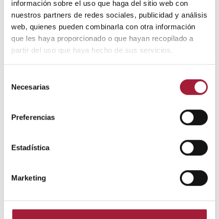
información sobre el uso que haga del sitio web con
nuestros partners de redes sociales, publicidad y análisis
web, quienes pueden combinarla con otra información
que les haya proporcionado o que hayan recopilado a
partir del uso que haya hecho de sus servicios.
CUIDADO DE LA PIEL
Selección
5 consejos para el cuidado de las
Necesarias
de
manchas cutáneas
consentimiento
Preferencias
El tratamiento de las manchas en la piel supone todo un reto,
porque algunos de los factores desencadenantes no se pueden
evitar por completo. Sin embargo, con los cuidados adecuados
Estadística
y la constancia, las manchas se pueden suavizar e incluso
eliminar totalmente.
LEER MÁS
Marketing