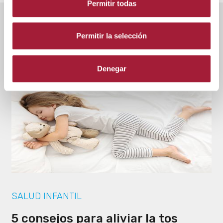
Permitir todas
Permitir la selección
ENTRADAS MÁS VISTAS
Denegar
SALUD INFANTIL
5 consejos para aliviar la tos