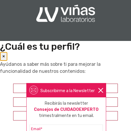
¿Cuál es tu perfil?
×
Ayúdanos a saber más sobre ti para mejorar la
funcionalidad de nuestros contenidos:
Farmacéutico
Subscribirme a la Newsletter
Otros profesionales sanitarios
Recibirás la newsletter
Consejos de CUIDADOEXPERTO
trimestralmente en tu email.
Consumidor