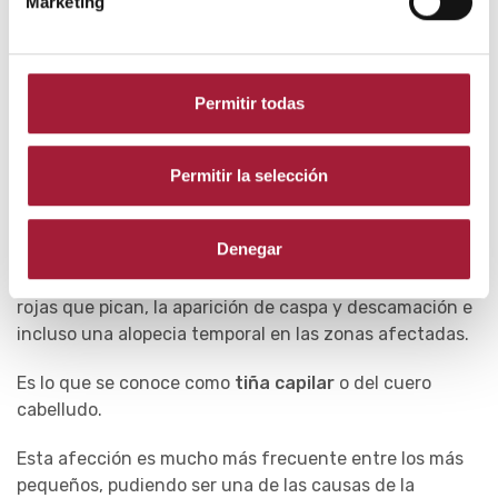
Marketing
cabelludo severa pueden prescribirse tratamientos
sistémicos.
Paralelamente, los geles para el picor capilar ayudarán
Permitir todas
a calmar el prurito y prevenir el rascado.
Hongos
Permitir la selección
La
caspa y los hongos en el cuero cabelludo
pueden
estar directamente relacionados.
Denegar
Las
infecciones fúngicas
pueden provocar manchas
rojas que pican, la aparición de caspa y descamación e
incluso una alopecia temporal en las zonas afectadas.
Es lo que se conoce como
tiña capilar
o del cuero
cabelludo.
Esta afección es mucho más frecuente entre los más
pequeños, pudiendo ser una de las causas de la