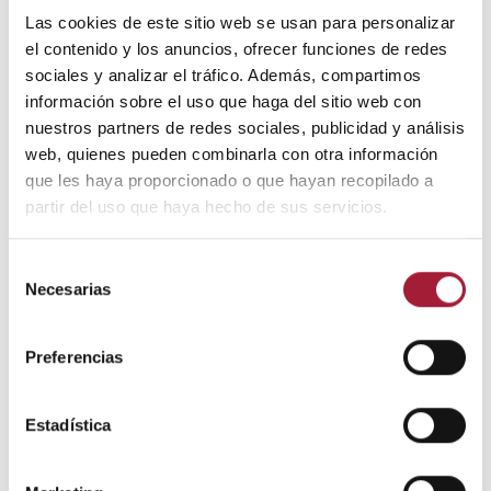
gruesas y secas que las de la dermatitis seborreica.
Las cookies de este sitio web se usan para personalizar
el contenido y los anuncios, ofrecer funciones de redes
Además, la psoriasis tiende a extenderse más allá de la
sociales y analizar el tráfico. Además, compartimos
zona de nacimiento del cabello y afectar más de una
información sobre el uso que haga del sitio web con
zona del cuerpo.
nuestros partners de redes sociales, publicidad y análisis
web, quienes pueden combinarla con otra información
El tratamiento para la psoriasis del cuero cabelludo
que les haya proporcionado o que hayan recopilado a
consiste en el uso de productos capilares con agentes
partir del uso que haya hecho de sus servicios.
queratolíticos como el ácido salicílico.
Selección
A veces también puede ser necesario el uso de
Necesarias
de
corticoides tópicos, inhibidores de la calcineurina,
consentimiento
retinoides y alquitranes.
Preferencias
Los baños de sol y la fototerapia también han
demostrado ser eficientes como terapias
Estadística
coadyuvantes.
En los casos de psoriasis y una descamación del cuero