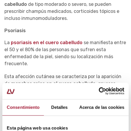
cabelludo
de tipo moderado o severo, se pueden
prescribir champús medicados, corticoides tópicos e
incluso inmunomoduladores.
Psoriasis
La
psoriasis en el cuero cabelludo
se manifiesta entre
el 50 y el 80% de las personas que sufren esta
enfermedad de la piel, siendo su localización más
frecuente.
Esta afección cutánea se caracteriza por la aparición
de
manchas rojas en el cuero cabelludo,
gruesas,
cubiertas de escamas plateadas y que pican, junto a
una descamación muy similar a la
caspa
.
Consentimiento
Detalles
Acerca de las cookies
La
dermatitis seborreica y la psoriasis
pueden
confundirse porque comparten algunos síntomas.
Esta página web usa cookies
Sin embargo, las escamas de la psoriasis suelen ser más