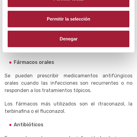
Los hongos en los pies pueden causar grietas, fisuras o
Permitir la selección
ampollas que 'supuren'.
Utilizar un producto antiséptico, astringente y
Denegar
antiexudativo favorece su curación y minimiza el
riesgo de sobreinfección bacteriana.
Fármacos orales
Se pueden prescribir medicamentos antifúngicos
orales cuando las infecciones son recurrentes o no
responden a los tratamientos tópicos.
Los fármacos más utilizados son el itraconazol, la
terbinafina o el fluconazol.
Antibióticos