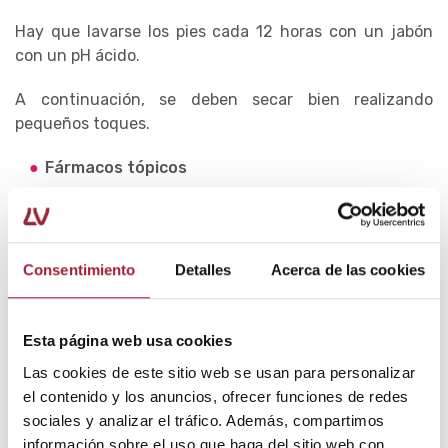
Hay que lavarse los pies cada 12 horas con un jabón
con un pH ácido.
A continuación, se deben secar bien realizando
pequeños toques.
Fármacos tópicos
Después de la higiene de pies, hay que aplicar el
tratamiento indicado.
Consentimiento
Detalles
Acerca de las cookies
En ese sentido, los medicamentos antifúngicos tópicos
son la primera opción terapéutica.
Esta página web usa cookies
Entre los principios activos más utilizados destacan el
bifonazol, el clotrimazol y la terbinafina.
Las cookies de este sitio web se usan para personalizar
el contenido y los anuncios, ofrecer funciones de redes
Estos suelen presentarse en formato crema, loción,
sociales y analizar el tráfico. Además, compartimos
aerosol o polvos.
información sobre el uso que haga del sitio web con