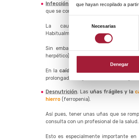
Infección en las uñas
. La piel que rod
que hayan recopilado a parti
que se conoce médicamente como
paro
Selección
La causa más habitual suele
Necesarias
de
Habitualmente,
Staphylococcus aureus
consentimiento
Sin embargo, la caída de las uñas t
herpético) o fúngicas (paroniquia candid
Denegar
En la
caída de uñas por hongos
suele
prolongada al agua, el uso de detergen
Desnutrición
. Las
uñas frágiles y la
c
hierro
(ferropenia).
Así pues, tener unas uñas que se rom
consulta con un profesional de la salud.
Esto es especialmente importante en 