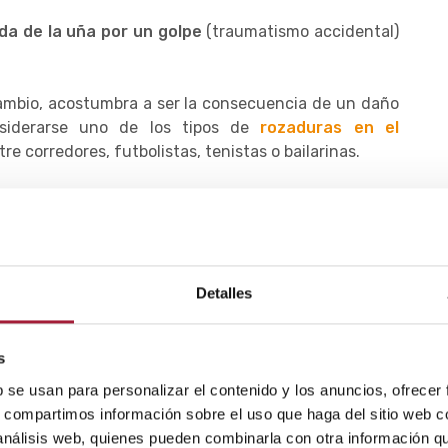
da de la uña por un golpe
(traumatismo accidental)
cambio, acostumbra a ser la consecuencia de un daño
siderarse uno de los tipos de
rozaduras en el
e corredores, futbolistas, tenistas o bailarinas.
os también pueden provocar microtraumatismos y que
acabar cayéndose. De ahí que sea tan importante
Detalles
tepié (pies cavos, artropatías degenerativas, etc.)
bradizas.
s
 adecuado ante el daño o la pérdida completa de la
b se usan para personalizar el contenido y los anuncios, ofrecer
 accidente. De lo contrario, estos traumatismos
s, compartimos información sobre el uso que haga del sitio web 
éticas y funcionales difíciles de resolver.
 análisis web, quienes pueden combinarla con otra información q