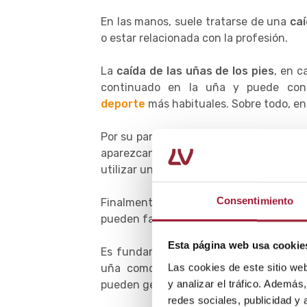
En las manos, suele tratarse de una
caí
o estar relacionada con la profesión.
La
caída de las uñas de los pies
, en 
continuado en la uña y puede con
deporte
más habituales. Sobre todo, entr
Por su parte, unos zapatos inadecuad
aparezcan
uñas partidas
que pueden 
utilizar un
calzado cómodo
.
Consentimiento
Finalmente, ciertas patologías del an
pueden favorecer también las uñas que
Esta página web usa cookie
Es fundamental iniciar un tratamiento
Las cookies de este sitio we
uña como consecuencia de un golpe o
y analizar el tráfico. Ademá
pueden generar importantes secuelas est
redes sociales, publicidad y