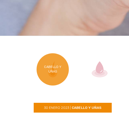
CABELLO Y
UÑAS
30 ENERO 2023
|
CABELLO Y UÑAS