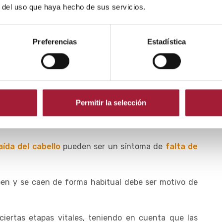
ea las uñas puede infectarse y provocar su caída. Es lo
r del uso que haya hecho de sus servicios.
niquias
o, popularmente, como
uñero
.
 ser la sobreinfección por bacterias.
Preferencias
Estadística
o estreptococos.
ambién puede deberse a causas virales (panadizo
iásica u por otro tipo de hongos).
Permitir la selección
 haber factores predisponentes como la exposición
tes o traumatismos.
aída del cabello
pueden ser un síntoma de
falta de
pen y se caen de forma habitual debe ser motivo de
ciertas etapas vitales, teniendo en cuenta que las