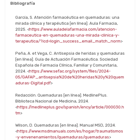
Bibliografía
García, S. Atención farmacéutica en quemaduras: una
mirada clínica y terapéutica [en línea]. Aula Farmacia,
2025. <
https://www.auladelafarmacia.com/atencion-
farmaceutica-en-quemaduras-una-mirada-clinica-y-
terapeutica/?icd=login_success_email_match_norm
>
Peña, A. et Vega, C. Antisepsia de heridas y quemaduras
[en línea]. Guía de Actuación Farmacéutica. Sociedad
Española de Farmacia Clínica, Familiar y Comunitaria,
2024. <
https://www.sefac.org/system/files/2024-
05/GAFAP_antisepsia%20de%20heridas%20y%20quem
aduras-Digital.pdf
>
Redacción. Quemaduras [en línea]. MedlinePlus.
Biblioteca Nacional de Medicina, 2024.
<
https://medlineplus.gov/spanish/ency/article/000030.h
tm
>
Wilson, D. Quemaduras [en línea]. Manual MSD, 2024.
<
https://www.msdmanuals.com/es/hogar/traumatismos
-y-envenenamientos/quemaduras/quemaduras
>