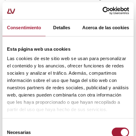
pomadas para quemaduras
y heridas.
Estos productos ayudan a prevenir la sequedad
cutánea y favorecen el ambiente óptimo para la
Consentimiento
Detalles
Acerca de las cookies
curación de la piel.
Para ello, cuentan con activos con acción reparadora y
Esta página web usa cookies
regeneradora. Entre ellos, el
aloe vera
o el
pantenol
.
Las cookies de este sitio web se usan para personalizar
el contenido y los anuncios, ofrecer funciones de redes
Solo se indica el uso de cremas con corticoides
sociales y analizar el tráfico. Además, compartimos
(hidrocortisona al 1%) en los casos donde el
información sobre el uso que haga del sitio web con
enrojecimiento y la inflamación es persistente.
nuestros partners de redes sociales, publicidad y análisis
Tampoco se recomienda aplicar de forma generalizada
web, quienes pueden combinarla con otra información
antisépticos, antibióticos tópicos ni cremas con
que les haya proporcionado o que hayan recopilado a
sulfadiazina argéntica.
partir del uso que haya hecho de sus servicios.
4. Cubrir la lesión
Selección
Necesarias
de