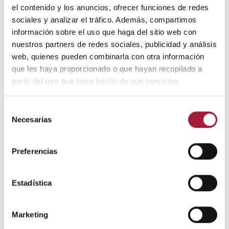
el contenido y los anuncios, ofrecer funciones de redes
nutrientes. Entre ellos, el calcio y el hierro, por lo que se
sociales y analizar el tráfico. Además, compartimos
debería esperar al menos una hora para beber café
información sobre el uso que haga del sitio web con
después de comer.
nuestros partners de redes sociales, publicidad y análisis
web, quienes pueden combinarla con otra información
Finalmente, mientras en algunas personas puede
que les haya proporcionado o que hayan recopilado a
aumentar el nivel de concentración y el estado de
partir del uso que haya hecho de sus servicios.
alerta, en otras puede causar nerviosismo.
En ese sentido, tomar un café en la tarde también
Selección
puede interferir en el descanso.
Necesarias
de
consentimiento
¿Cuándo se considera que una
somnolencia diurna es excesiva?
Preferencias
Experimentar un
sueño excesivo después de comer
Estadística
de forma puntual y especialmente después de una
comida copiosa, no es motivo de preocupación.
Marketing
Sin embargo, hay circunstancias en que la somnolencia