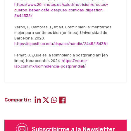
https://www.20minutos.es/salud/nutricion/efectos-
cuerpo-beber-cafe-despues-comidas-digestion-
5644535/
Zerón, F., Cambras, T., et alt. Dormir bien, alimentarnos
mejor para sentirnos bien [en línea]. Universidad de
Barcelona, 2020.
https://diposit.ub.edu/dspace/handle/2445/154381
Femat, G. ¿Qué es la somnolencia postprandial? [en
línea]. Neurocenter, 2024.
https://neuro-
lab.com.mx/somnolencia-postprandial/
Compartir:
Subscribirme a la Newsletter