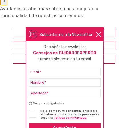
×
Ayúdanos a saber más sobre ti para mejorar la
funcionalidad de nuestros contenidos:
Farmacéutico
Subscribirme a la Newsletter
Otros profesionales sanitarios
Recibirás la newsletter
Consejos de CUIDADOEXPERTO
Consumidor
trimestralmente en tu email.
(*) Campos obligatorios
He leído y doy mi consentimiento para
el tratamiento de mis datos personales
según la
Política de Privacidad