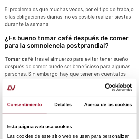
El problema es que muchas veces, por el tipo de trabajo
o las obligaciones diarias, no es posible realizar siestas
durante la semana.
¿Es bueno tomar café después de comer
para la somnolencia postprandial?
Tomar café
tras el almuerzo para evitar tener sueño
después de comer puede ser beneficioso para algunas
personas. Sin embargo, hay que tener en cuenta los
siguientes factores.
El café puede acelerar la digestión, ya que estimula la
producción de ácido gástrico y la motilidad del tracto
Consentimiento
Detalles
Acerca de las cookies
intestinal. No obstante, este exceso de ácido gástrico
puede ser contraproducente en personas que sufren
de reflujo o gastritis.
Esta página web usa cookies
Las cookies de este sitio web se usan para personalizar
Además, el café puede inhibir la absorción de ciertos