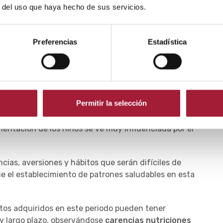
r del uso que haya hecho de sus servicios.
3 años, empieza una etapa muy dinámica por lo que
motor, los requerimientos nutricionales y la variedad
Preferencias
Estadística
n cuanto a los micronutrientes se puede ver afectado
iados.
tación en menores de 3 años
es excesiva en
Permitir la selección
do, verduras y frutas.
imentación de los niños se ve muy influenciada por el
ias, aversiones y hábitos que serán difíciles de
ue el establecimiento de patrones saludables en esta
tos adquiridos en este periodo pueden tener
y largo plazo, observándose
carencias nutriciones