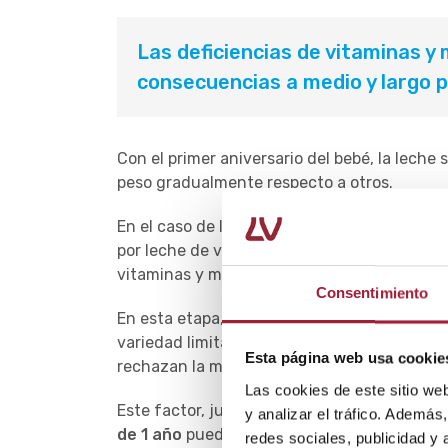
Las deficiencias de vitaminas y
consecuencias a medio y largo p
Con el primer aniversario del bebé, la leche
peso gradualmente respecto a otros.
En el caso de los bebés con lactancia artific
por leche de vaca. Esto implica que, a parti
vitaminas y minerales que aportaba la lactanc
Consentimiento
En esta etapa, además, los niños pueden vol
variedad limitada de alimentos, tienen una p
Esta página web usa cookie
rechazan la mayoría de nuevos alimentos.
Las cookies de este sitio we
Este factor, junto a los mencionados anter
y analizar el tráfico. Ademá
de 1 año
pueda implicar
carencias nutricio
redes sociales, publicidad y