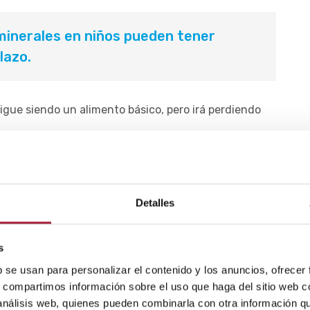
 minerales en niños pueden tener
lazo.
 sigue siendo un alimento básico, pero irá perdiendo
ial, la recomendación actual es sustituir la fórmula
r de este momento, desaparece la fortificación en
ia artificial.
Detalles
verse más selectivos con la comida: ingieren una
referencia por los líquidos respecto a los sólidos y/o
s
b se usan para personalizar el contenido y los anuncios, ofrecer
iormente, pueden hacer que la
alimentación del bebé
s, compartimos información sobre el uso que haga del sitio web 
nales
.
 análisis web, quienes pueden combinarla con otra información q