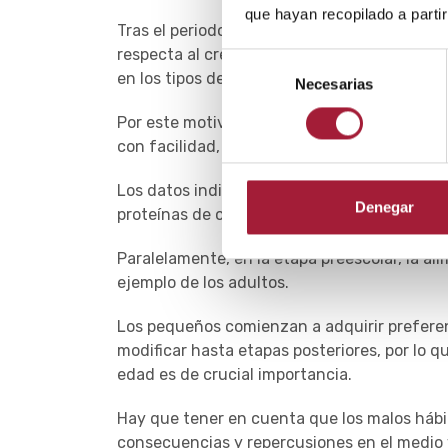
que hayan recopilado a parti
Tras el periodo del lactante, entre los 2 y 
respecta al crecimiento, el desarrollo psico
Selección
en los tipos de alimentos.
Necesarias
de
consentimiento
Por este motivo, el equilibrio nutricional e
con facilidad, si los aportes no son los aprop
Los datos indican que, en España, la
alimen
Denegar
proteínas de origen animal y pobre en pesca
Paralelamente, en la etapa preescolar, la al
ejemplo de los adultos.
Los pequeños comienzan a adquirir preferenc
modificar hasta etapas posteriores, por lo q
edad es de crucial importancia.
Hay que tener en cuenta que los malos hábi
consecuencias y repercusiones en el medio 