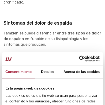
cronificado.
Síntomas del dolor de espalda
También se puede diferenciar entre tres
tipos de dolor
de espalda
en función de su fisiopatología y los
síntomas que producen.
El
dolor de tipo mecánico
es el más habitual y se
caracteriza porque se agudiza con el movimiento y
disminuye o cede cuando se está en reposo. Suele ser
autolimitado.
Consentimiento
Detalles
Acerca de las cookies
Por el contrario, el
dolor inflamatorio
no mejora con el
reposo y en algunos casos reaparece o empeora con el
Esta página web usa cookies
descanso nocturno.
Las cookies de este sitio web se usan para personalizar
el contenido y los anuncios, ofrecer funciones de redes
Finalmente, el
dolor neuropático
se caracteriza por la