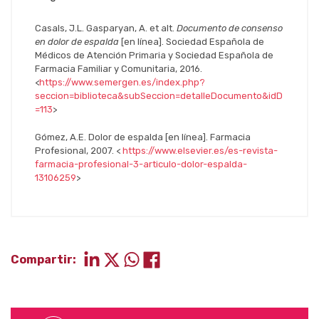
Casals, J.L. Gasparyan, A. et alt.
Documento de consenso
en dolor de espalda
[en línea]. Sociedad Española de
Médicos de Atención Primaria y Sociedad Española de
Farmacia Familiar y Comunitaria, 2016.
<
https://www.semergen.es/index.php?
seccion=biblioteca&subSeccion=detalleDocumento&idD
=113
>
Gómez, A.E. Dolor de espalda [en línea]. Farmacia
Profesional, 2007. <
https://www.elsevier.es/es-revista-
farmacia-profesional-3-articulo-dolor-espalda-
13106259
>
Compartir: