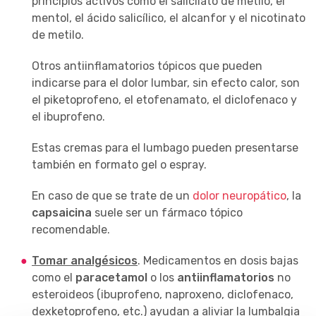
principios activos como el salicilato de metilo, el
mentol, el ácido salicílico, el alcanfor y el nicotinato
de metilo.
Otros antiinflamatorios tópicos que pueden
indicarse para el dolor lumbar, sin efecto calor, son
el piketoprofeno, el etofenamato, el diclofenaco y
el ibuprofeno.
Estas cremas para el lumbago pueden presentarse
también en formato gel o espray.
En caso de que se trate de un
dolor neuropático
, la
capsaicina
suele ser un fármaco tópico
recomendable.
Tomar analgésicos
. Medicamentos en dosis bajas
como el
paracetamol
o los
antiinflamatorios
no
esteroideos (ibuprofeno, naproxeno, diclofenaco,
dexketoprofeno, etc.) ayudan a aliviar la lumbalgia