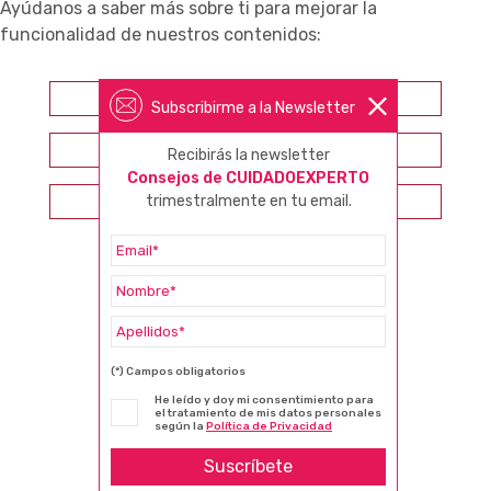
Ayúdanos a saber más sobre ti para mejorar la
funcionalidad de nuestros contenidos:
Farmacéutico
Subscribirme a la Newsletter
Otros profesionales sanitarios
Recibirás la newsletter
Consejos de CUIDADOEXPERTO
trimestralmente en tu email.
Consumidor
(*) Campos obligatorios
He leído y doy mi consentimiento para
el tratamiento de mis datos personales
según la
Política de Privacidad
Suscríbete