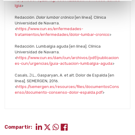
lgia
>
Redacción.
Dolor lumbar crónico
[en línea]. Clínica
Universidad de Navarra.
<
https://www.cun.es/enfermedades-
tratamientos/enfermedades/dolor-lumbar-cronico
>
Redacción. Lumbalgia aguda [en línea]. Clínica
Universidad de Navarra.
<
https://www.cun.es/dam/cun/archivos/pdf/publicacion
es-cun/urgencias/guia-actuacion-lumbalgia-aguda
>
Casals, J.L., Gasparyan, A. et alt. Dolor de Espalda [en
línea]. SEMERGEN, 2016.
<
https://semergen.es/resources/files/documentosCons
enso/documento-consenso-dolor-espalda.pdf
>
Compartir: