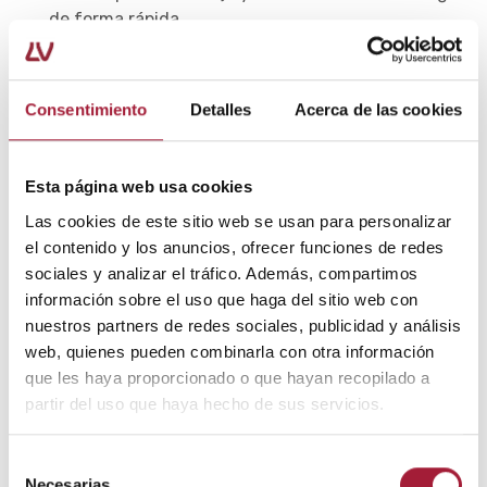
de forma rápida.
En caso de que estos fármacos resultaran
insuficientes, el médico podría recetar otro tipo de
Consentimiento
Detalles
Acerca de las cookies
analgésicos o asociarlos a
corticoesteroideos
(prednisona),
relajantes musculares
(diazepam) e
incluso
opioides
(codeína).
Esta página web usa cookies
Utilizar fajas para la lumbalgia
. Utilizar fajas o
Las cookies de este sitio web se usan para personalizar
corsés puede
aliviar el dolor del lumbago
porque
el contenido y los anuncios, ofrecer funciones de redes
estabilizan la columna vertebral, limitan en cierto
sociales y analizar el tráfico. Además, compartimos
grado el movimiento, disminuyen la presión sobre
información sobre el uso que haga del sitio web con
los discos intervertebrales y proporcionan calor y
nuestros partners de redes sociales, publicidad y análisis
un efecto masaje.
web, quienes pueden combinarla con otra información
que les haya proporcionado o que hayan recopilado a
En caso de utilizar
fajas para el lumbago
, hay que
partir del uso que haya hecho de sus servicios.
retirarlas unas horas al día para que la piel
transpire, durante las digestiones y en el descanso.
Selección
Necesarias