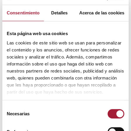
Al mismo tiempo, la
deshidratación
es otro factor
a tener en cuenta. La falta de consumo de agua
Consentimiento
Detalles
Acerca de las cookies
durante el sueño puede verse agravada por la
ingesta insuficiente de líquidos durante el día
anterior y traducirse en un dolor de cabeza al
Esta página web usa cookies
despertar.
Las cookies de este sitio web se usan para personalizar
el contenido y los anuncios, ofrecer funciones de redes
Otros trastornos del sueño
. La
narcolepsia
se
sociales y analizar el tráfico. Además, compartimos
relaciona con episodios de migraña y cefalea en
información sobre el uso que haga del sitio web con
racimo; mientras que el
síndrome de piernas
nuestros partners de redes sociales, publicidad y análisis
inquietas
causa insomnio y, en consecuencia,
web, quienes pueden combinarla con otra información
puede contribuir a la aparición de cefaleas por la
que les haya proporcionado o que hayan recopilado a
mañana.
partir del uso que haya hecho de sus servicios.
Cefalea hípnica
.
Se trata de un trastorno
infrecuente que se caracteriza por cefaleas
Selección
episódicas nocturnas que provocan que la persona
Necesarias
de
se despierte repetidamente durante el sueño.
consentimiento