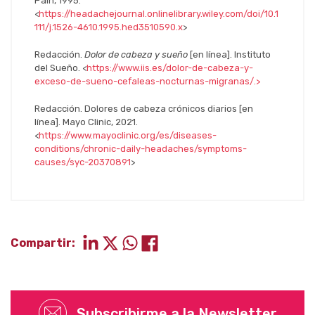
Pain, 1995.
<
https://headachejournal.onlinelibrary.wiley.com/doi/10.1
111/j.1526-4610.1995.hed3510590.x
>
Redacción.
Dolor de cabeza y sueño
[en línea]. Instituto
del Sueño. <
https://www.iis.es/dolor-de-cabeza-y-
exceso-de-sueno-cefaleas-nocturnas-migranas/.>
Redacción. Dolores de cabeza crónicos diarios [en
línea]. Mayo Clinic, 2021.
<
https://www.mayoclinic.org/es/diseases-
conditions/chronic-daily-headaches/symptoms-
causes/syc-20370891
>
Compartir:
Subscribirme a la Newsletter