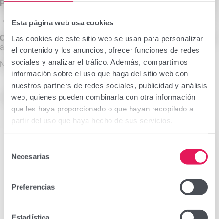
Presentación y precio de venta al público:
Envase con 98 comprimidos. C.N. 698591.5 – PVP IVA 67 €.
Esta página web usa cookies
Condiciones de prescripción y dispensación:
Medicamento sujeto
Las cookies de este sitio web se usan para personalizar
a prescripción médica.
el contenido y los anuncios, ofrecer funciones de redes
sociales y analizar el tráfico. Además, compartimos
No financiado por el Sistema Nacional de Salud.
información sobre el uso que haga del sitio web con
nuestros partners de redes sociales, publicidad y análisis
web, quienes pueden combinarla con otra información
Fitxa Tècnica
que les haya proporcionado o que hayan recopilado a
partir del uso que haya hecho de sus servicios.
Selección
Necesarias
de
consentimiento
Preferencias
Estadística