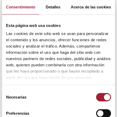
Principalmente, se utilizan por vía oral o intravenosa
Consentimiento
Detalles
Acerca de las cookies
antivirales como la brivudina, el aciclovir, el valaciclovir
y el famciclovir.
Esta página web usa cookies
Es importante tener en cuenta que este tratamiento
para el herpes zóster es eficaz si se comienza en las
Las cookies de este sitio web se usan para personalizar
primeras 72 horas desde el inicio de las vesículas.
el contenido y los anuncios, ofrecer funciones de redes
sociales y analizar el tráfico. Además, compartimos
Por ello, es importante buscar atención médica lo antes
información sobre el uso que haga del sitio web con
posible, sobre todo si existen factores de riesgo para
nuestros partners de redes sociales, publicidad y análisis
desarrollar complicaciones.
web, quienes pueden combinarla con otra información
que les haya proporcionado o que hayan recopilado a
Al mismo tiempo, es fundamental evitar la
partir del uso que haya hecho de sus servicios.
sobreinfección de las lesiones cutáneas por bacterias
mediante el uso de
antisépticos tópicos
.
Selección
Necesarias
de
Se recomienda que estos productos, además de su
consentimiento
efecto antiséptico, tengan también un poder
antiexudativo y astringente.
Preferencias