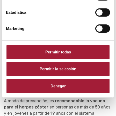
De este modo, se consigue una acción secante de las
ampollas y se favorece la cicatrización y la curación de
Estadística
la piel.
Marketing
Estos productos suelen incluir ingredientes como los
sulfatos de zinc, cobre y alumínico-potásico.
En caso de que el dolor por herpes zóster sea muy
Permitir todas
intenso, el médico puede prescribir
capsaicina tópica
,
anticonvulsivos
,
antidepresivos
tricíclicos o
anestésicos
.
Permitir la selección
Paralelamente, se puede
aplicar frío
para calmar el
dolor colocando compresas húmedas sobre las
Denegar
ampollas.
A modo de prevención, es
recomendable la vacuna
para el herpes zóster
en personas de más de 50 años
y en jóvenes a partir de 19 años con el sistema