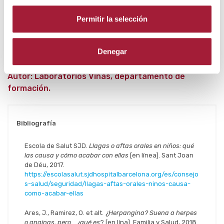
Permitir la selección
Denegar
Autor: Laboratorios Viñas, departamento de
formación.
Bibliografía
Escola de Salut SJD.
Llagas o aftas orales en niños: qué
las causa y cómo acabar con ellas
[en línea]. Sant Joan
de Déu, 2017.
https://escolasalut.sjdhospitalbarcelona.org/es/consejo
s-salud/seguridad/llagas-aftas-orales-ninos-causa-
como-acabar-ellas
Ares, J., Ramirez, O. et alt.
¿Herpangina?
Suena a herpes
o anginas, pero… ¿qué es
? [en lína]. Familia y Salud, 2018.