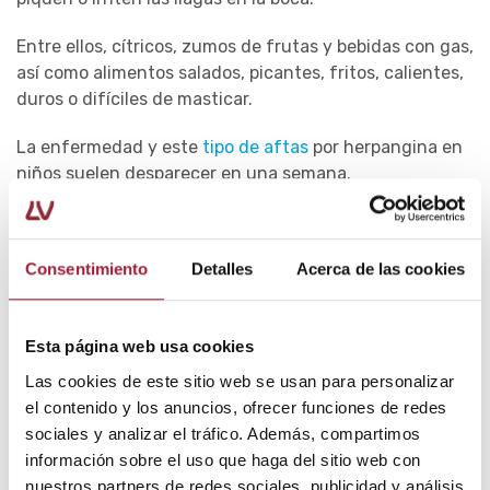
Entre ellos, cítricos, zumos de frutas y bebidas con gas,
así como alimentos salados, picantes, fritos, calientes,
duros o difíciles de masticar.
La enfermedad y este
tipo de aftas
por herpangina en
niños suelen desparecer en una semana.
No obstante, siempre hay que consultar con el pediatra
si estas persisten o empeoran más allá de este periodo,
Consentimiento
Detalles
Acerca de las cookies
junto con la fiebre y el dolor de garganta.
Además, hay que prestar atención a los posibles
Esta página web usa cookies
síntomas de deshidratación. Estos pueden incluir tener
la
boca seca
, los ojos hundidos, pocas lágrimas al llorar,
Las cookies de este sitio web se usan para personalizar
falta de energía y orinar en menor frecuencia.
el contenido y los anuncios, ofrecer funciones de redes
sociales y analizar el tráfico. Además, compartimos
En caso de que los bebés y niños presenten vómitos o
información sobre el uso que haga del sitio web con
diarreas, es importante que tomen sueros de
nuestros partners de redes sociales, publicidad y análisis