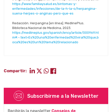
https://www.familiaysalud.es/sintomas-y-
enfermedades/infecciones/de-la-h-la-o/herpangina-
suena-herpes-o-anginas-pero-que-es
Redacción. Herpangina [en línea]. MedlinePlus.
Biblioteca Nacional de Medicina, 2023.
https://medlineplus.gov/spanish/ency/article/000969.ht
m#:~:text=Es%20una%20enfermedad%20viral%20que,b
oca%20es%20un%20tema%20relacionado
Compartir:
Subscribirme a la Newsletter
Recibirás la newsletter
Consejos de