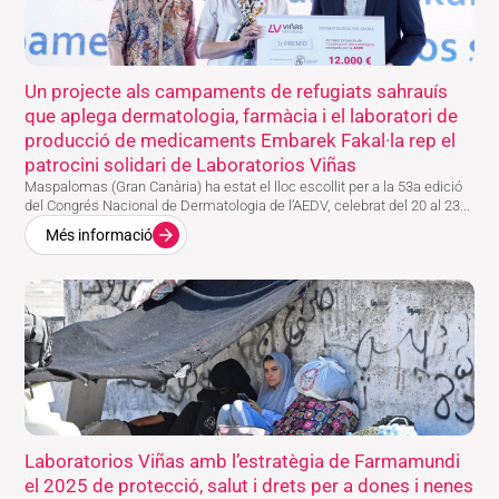
Un projecte als campaments de refugiats sahrauís
que aplega dermatologia, farmàcia i el laboratori de
producció de medicaments Embarek Fakal·la rep el
patrocini solidari de Laboratorios Viñas
Maspalomas (Gran Canària) ha estat el lloc escollit per a la 53a edició
del Congrés Nacional de Dermatologia de l’AEDV, celebrat del 20 al 23...
Més informació
Laboratorios Viñas amb l’estratègia de Farmamundi
el 2025 de protecció, salut i drets per a dones i nenes