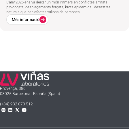
L’any 2025 ens va deixar un món immers en conflictes armats
prolongats, desplaçaments forçats, brots epidèmics i desastres
naturals que han afectat milions de persones...
Més informació
Laboratorios Viñas
Provença, 386
08025 Barcelona | España (Spain)
(+34) 932 070 512
Instagram
Linkedln
X
YouTube