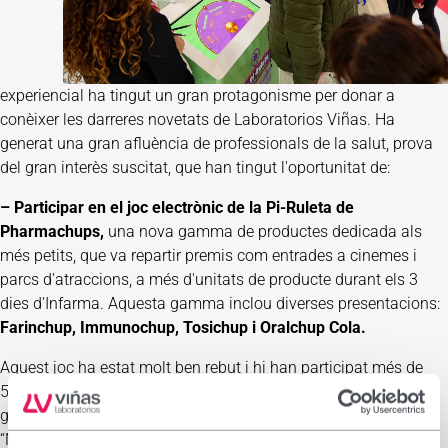
experiencial ha tingut un gran protagonisme per donar a
conèixer les darreres novetats de Laboratorios Viñas. Ha
generat una gran afluència de professionals de la salut, prova
del gran interès suscitat, que han tingut l'oportunitat de:
– Participar en el joc electrònic de la Pi-Ruleta de
Pharmachups,
una nova gamma de productes dedicada als
més petits, que va repartir premis com entrades a cinemes i
parcs d'atraccions, a més d'unitats de producte durant els 3
dies d'Infarma. Aquesta gamma inclou diverses presentacions:
Farinchup, Immunochup, Tosichup i Oralchup Cola.
Aquest joc ha estat molt ben rebut i hi han participat més de
500 persones per als que ha estat una manera de conèixer la
gamma com reconeix Lorena, farmacèutica de Gran Canària:
“No coneixia Pharmachups, em sembla una simpàtica manera