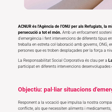
ACNUR és l'Agència de l'ONU per als Refugiats, la miss
persecució a tot el món.
Amb un enfocament sostenible
d'emergència i fent intervencions de diferents tipus en
treballa en estreta col·laboració amb governs, ONG, e
persones que es troben desplaçades per la força a niv
La Responsabilitat Social Corporativa és clau per a
La
participat en diferents intervencions desenvolupades e
Objectiu: pal·liar situacions d'eme
Responent a la vocació que impulsa la nostra compan
conflicte, als que necessiten aliments i medicaments,