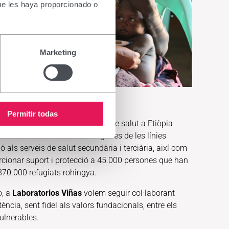
ue les haya proporcionado o
Marketing
Permitir todas
 el finançament del programa de salut a Etiòpia
de la comunitat d'acollida. Algunes de les línies
 als serveis de salut secundària i terciària, així com
rcionar suport i protecció a 45.000 persones que han
870.000 refugiats rohingya.
ò, a
Laboratorios Viñas
volem seguir col·laborant
ncia, sent fidel als valors fundacionals, entre els
ulnerables.