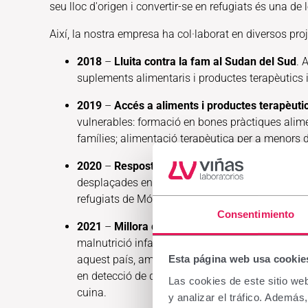
seu lloc d'origen i convertir-se en refugiats és una de l
Així, la nostra empresa ha col·laborat en diversos pr
2018
–
Lluita contra la fam al Sudan del Sud
. 
suplements alimentaris i productes terapèutics i
2019
–
Accés a aliments i productes terapèutic
vulnerables: formació en bones pràctiques alimen
famílies; alimentació terapèutica per a menors 
2020
–
Resposta davant l'emergència sanitària
desplaçades en assentaments grecs amb l'objecti
refugiats de Mória, situat a l'illa de Lesbos, en
Consentimiento
2021
–
Millora del benestar nutricional dels ref
malnutrició infantil per millorar el benestar nutri
Esta página web usa cookie
aquest país, amb activitats com: formacions al
en detecció de desnutrició infantil; horticultura 
Las cookies de este sitio we
cuina.
y analizar el tráfico. Ademá