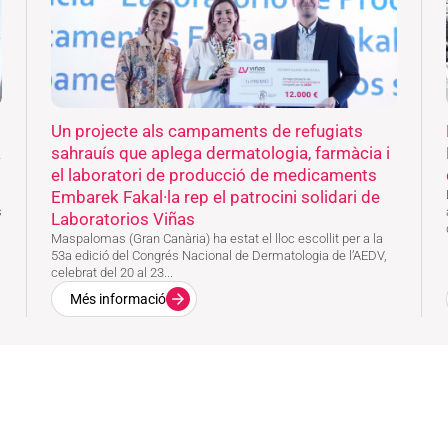
Un projecte als campaments de refugiats
a
sahrauís que aplega dermatologia, farmàcia i
el laboratori de producció de medicaments
Embarek Fakal·la rep el patrocini solidari de
s
Laboratorios Viñas
Maspalomas (Gran Canària) ha estat el lloc escollit per a la
53a edició del Congrés Nacional de Dermatologia de l’AEDV,
celebrat del 20 al 23...
Més informació