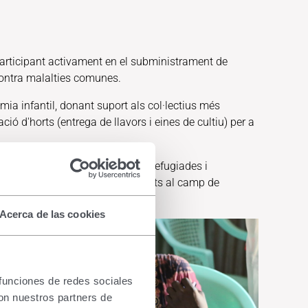
participant activament en el subministrament de
 contra malalties comunes.
èmia infantil, donant suport als col·lectius més
ó d'horts (entrega de llavors i eines de cultiu) per a
ària i d'higiene a les persones refugiades i
la Covid-19 i els incendis produïts al camp de
Acerca de las cookies
 funciones de redes sociales
con nuestros partners de