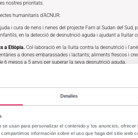
es nostres prioritats.
ojectes humanitaris d'ACNUR:
Ajuda i cura de nens i nenes del projecte Fam al Sudan del Sud, 
nfantils, en la detecció de desnutrició aguda i ajudant a lluitar
s a Etiòpia.
Col·laboració en la lluita contra la desnutrició i l'an
tàries a dones embarassades i lactants; aliments frescos i creaci
de 6 mesos a 5 anys per superar la seva desnutrició aguda.
 als camps de refugiats a Grècia.
Proporcionar assistència sanit
u de protegir-los i ajudar-los davant l'emergència sanitària de 
 una situació especialment vulnerable.
Detalles
ugiats a Etiòpia.
Participació en un projecte de
cional i la salut materno-infantil dels refugiats en
s
s grups de suport de mares i pares; formació de mares
domèstica; provisió d'aliments frescos; i tallers de
b se usan para personalizar el contenido y los anuncios, ofrecer
s, compartimos información sobre el uso que haga del sitio web 