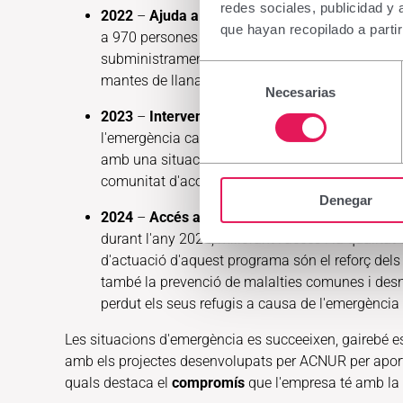
redes sociales, publicidad y
2022
–
Ajuda a persones desplaçades per la g
que hayan recopilado a parti
a 970 persones desplaçades dins d'Ucraïna i ref
subministrament de materials de refugi per a lla
Selección
mantes de llana i tèrmiques, sacs de dormir; kits 
Necesarias
de
consentimiento
2023
–
Intervenció a Turquia, Síria i Nigèria.
Su
l'emergència causada pel terratrèmol a Turquia i S
amb una situació sanitària complexa des de fa 
comunitat d'acollida nigeriana.
Denegar
2024
–
Accés a la salut per a la població refug
durant l'any 2024, millorant l'accés i la qualita
d'actuació d'aquest programa són el reforç dels c
també la prevenció de malalties comunes i desnu
perdut els seus refugis a causa de l'emergència
Les situacions d'emergència es succeeixen, gairebé es
amb els projectes desenvolupats per ACNUR per aportar 
quals destaca el
compromís
que l'empresa té amb la s