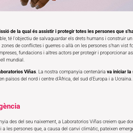
ió de la qual és assistir i protegir totes les persones que s'han
, té l'objectiu de salvaguardar els drets humans i construir un 
 zones de conflictes i guerres o allà on les persones s'han vist fo
mpreses, fundacions i altres actors per protegir i proporcionar 
ell mundial.
boratorios Viñas
. La nostra companyia centenària
va iniciar l
n països del nord i centre d'Àfrica, del sud d'Europa i a Ucraïna.
rgència
yia des del seu naixement, a Laboratorios Viñas creiem que don
 i a les persones que, a causa del canvi climàtic, pateixen emerg