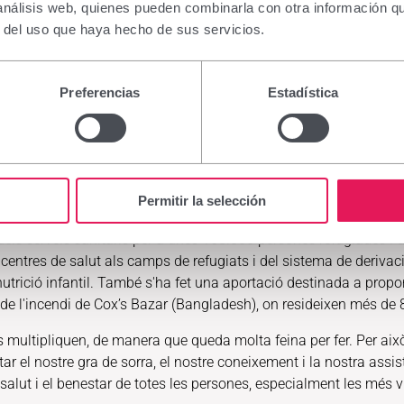
 análisis web, quienes pueden combinarla con otra información q
uerra d'Ucraïna.
Protecció i assistència humanitària
r del uso que haya hecho de sus servicios.
ugiades a països veïns gràcies a: reparacions i
rs destruïdes o danyades a Ucraïna; distribució de
bàsics d'higiene; i diners en efectiu.
Preferencias
Estadística
port a dos projectes: donar resposta davant
íria; i impulsar el dret a la salut a Nigèria, un país
anys per a la població refugiada camerunesa i la
Permitir la selección
iada a Etiòpia.
Emergència a Cox’s Bazar (Bangladesh). Ajuda en
t dels serveis sanitaris per a unes 168.000 persones refugiades i 
entres de salut als camps de refugiats i del sistema de derivació
trició infantil. També s'ha fet una aportació destinada a propo
 de l'incendi de Cox’s Bazar (Bangladesh), on resideixen més de 
 multipliquen, de manera que queda molta feina per fer. Per aix
el nostre gra de sorra, el nostre coneixement i la nostra assistè
alut i el benestar de totes les persones, especialment les més v