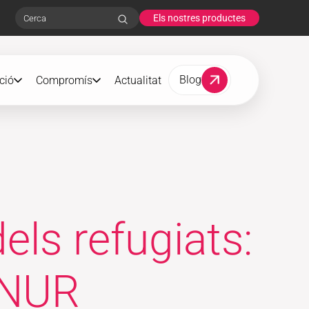
Els nostres productes
Search
Blog
ció
Compromís
Actualitat
els refugiats:
CNUR