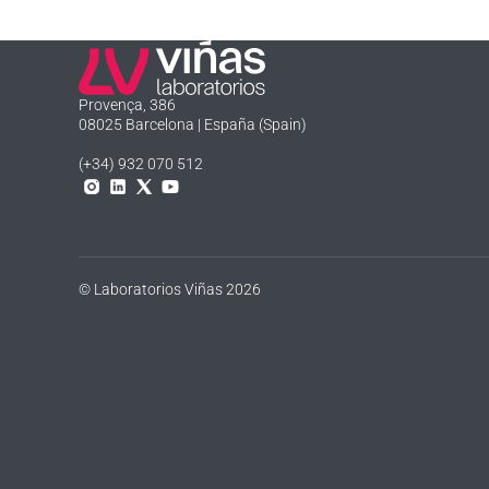
Laboratorios Viñas
Provença, 386
08025 Barcelona | España (Spain)
(+34) 932 070 512
Instagram
Linkedln
X
YouTube
© Laboratorios Viñas 2026