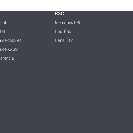
RSC
egal
Memòries RSC
tat
Codi Ètic
a de cookies
Canal Ètic
ca de XXSS
arència