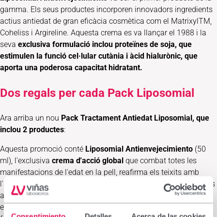
gamma. Els seus productes incorporen innovadors ingredients
actius antiedat de gran eficàcia cosmètica com el MatrixylTM,
Coheliss i Argireline. Aquesta crema es va llançar el 1988 i la
seva
exclusiva formulació inclou proteïnes de soja, que
estimulen la funció cel·lular cutània i àcid hialurònic, que
aporta una poderosa capacitat hidratant.
Dos regals per cada Pack Liposomial
Ara arriba un nou
Pack Tractament Antiedat Liposomial, que
inclou 2 productes
:
Aquesta promoció conté
Liposomial Antienvejecimiento
(50
ml), l'exclusiva
crema d'acció global
que combat totes les
manifestacions de l'edat en la pell, reafirma els teixits amb
l'acció de les
proteïnes de la soja
i hidrata intensament gràcies
a l'
àcid hialurònic
. El resultat d'aquesta combinació és un
equilibri hídric molt durador i un augment considerable de la
Consentimiento
Detalles
Acerca de las cookies