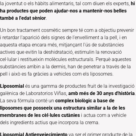
la joventut o els hàbits alimentaris, tal com diuen els experts,
hi
ha productes que poden ajudar-nos a mantenir-nos belles
també a l'edat sènior
.
Un bon tractament cosmètic sempre té com a objectiu prevenir
i retardar l'aparició dels signes de l'envelliment a la pell, i en
aquesta etapa encara més, mitjançant l'ús de substàncies
actives que evitin la deshidratació, estimulin la renovació
cel·lular i restitueixin molècules estructurals. Perquè aquestes
substàncies arribin a la dermis, han de penetrar a través de la
pell i això es fa gràcies a vehicles com els liposomes.
Liposomial
és una gamma de productes fruit de la investigació
galènica de Laboratorios Viñas,
amb més de 30 anys d'història
.
La seva fórmula conté un
complex biològic a base de
liposomes que posseeix una estructura similar a la de les
membranes de les cèl·lules cutànies
i actua com a vehicle
dels ingredients actius que incorpora la crema.
Liposomial Antienvejecimiento
va ser el primer producte de la