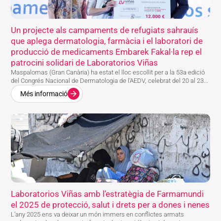
Un projecte als campaments de refugiats sahrauís
que aplega dermatologia, farmàcia i el laboratori de
producció de medicaments Embarek Fakal·la rep el
patrocini solidari de Laboratorios Viñas
Maspalomas (Gran Canària) ha estat el lloc escollit per a la 53a edició
del Congrés Nacional de Dermatologia de l’AEDV, celebrat del 20 al 23...
Més informació
Laboratorios Viñas amb l’estratègia de Farmamundi
el 2025 de protecció, salut i drets per a dones i nenes
L’any 2025 ens va deixar un món immers en conflictes armats