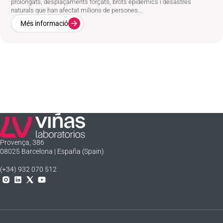
prolongats, desplaçaments forçats, brots epidèmics i desastres
naturals que han afectat milions de persones...
Més informació
Laboratorios Viñas
Provença, 386
08025 Barcelona | España (Spain)
(+34) 932 070 512
Instagram
Linkedln
X
YouTube