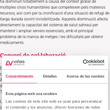
ha disminuït notablement a causa del context global de
múltiples crisis humanitàries que competeixen pels mateixos
recursos, així com per la cronificació d’una situació de refugi de
llarga durada sovint invisibilitzada. Aquesta disminució afecta
directament la capacitat del sistema de salut sahrauí per
mantenir i ampliar serveis essencials, amb el principal
problema de la manca de metges i les dificultats per obtenir
medicaments.
Conveni de col·laboració
El 2017, l’Hospital Clínic de Barcelona va signar un conveni de
col·laboració amb el Ministeri de Salut Pública de la República
Consentimiento
Detalles
Acerca de las cookies
Àrab Sahrauí Democràtica i Medicus Mundi Mediterrània per
donar suport sanitari a la població dels campaments de
Tindouf (Algèria).
Esta página web usa cookies
Un dels projectes va ser la cooperació en dermatologia, amb
Las cookies de este sitio web se usan para personalizar
consultes i formació especialitzada i suport en l’elaboració de
el contenido y los anuncios, ofrecer funciones de redes