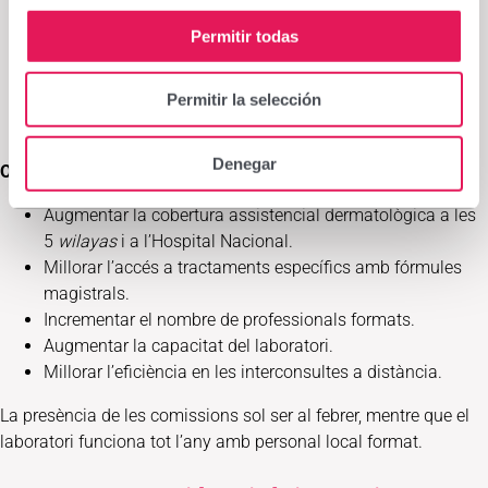
Millorar la salut dermatològica
mitjançant consultes
Permitir todas
presencials, tractaments específics i formació del
personal local.
Permitir la selección
Augmentar l’autonomia i la capacitat de resposta
del
personal sanitari local.
Denegar
Objectius específics
Augmentar la cobertura assistencial dermatològica a les
5
wilayas
i a l’Hospital Nacional.
Millorar l’accés a tractaments específics amb fórmules
magistrals.
Incrementar el nombre de professionals formats.
Augmentar la capacitat del laboratori.
Millorar l’eficiència en les interconsultes a distància.
La presència de les comissions sol ser al febrer, mentre que el
laboratori funciona tot l’any amb personal local format.