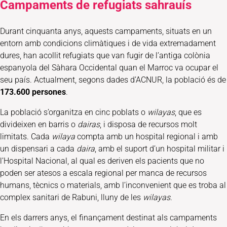
Campaments de refugiats sahrauís
Durant cinquanta anys, aquests campaments, situats en un
entorn amb condicions climàtiques i de vida extremadament
dures, han acollit refugiats que van fugir de l’antiga colònia
espanyola del Sàhara Occidental quan el Marroc va ocupar el
seu país. Actualment, segons dades d’ACNUR, la població és de
173.600 persones
.
La població s’organitza en cinc poblats o
wilayas
, que es
divideixen en barris o
dairas
, i disposa de recursos molt
limitats. Cada
wilaya
compta amb un hospital regional i amb
un dispensari a cada
daira
, amb el suport d’un hospital militar i
l’Hospital Nacional, al qual es deriven els pacients que no
poden ser atesos a escala regional per manca de recursos
humans, tècnics o materials, amb l’inconvenient que es troba al
complex sanitari de Rabuni, lluny de les
wilayas
.
En els darrers anys, el finançament destinat als campaments