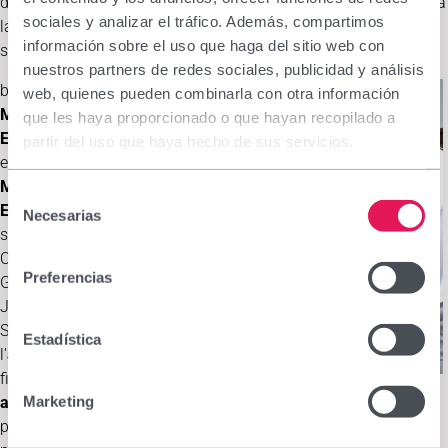
davant d'aquesta situació de crisi sanitària, la Fundació adapta
sociales y analizar el tráfico. Además, compartimos
la seva intervenció per respondre tant a nivell sanitari com
información sobre el uso que haga del sitio web con
social en un entorn altament vulnerable.
nuestros partners de redes sociales, publicidad y análisis
b)
Consultori
web, quienes pueden combinarla con otra información
Mèdic Padre
que les haya proporcionado o que hayan recopilado a
Eladio:
actualment
partir del uso que haya hecho de sus servicios.
es diu
Clínica
Médica Padre
Selección
Eladio Mozas
i va
Necesarias
de
ser fundada per la
consentimiento
Congregació de
Preferencias
Germanes
Josefines de la
Santíssima Trinitat
Estadística
l'
any 2001
. La
finalitat és
brindar
Marketing
atenció mèdica de qualitat
davant una realitat de molta
pobresa, desintegració a les famílies, pèssim sistema de salut,