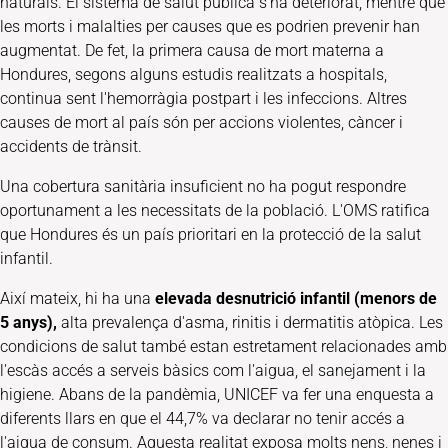
naturals. El sistema de salut pública s'ha deteriorat, mentre que
les morts i malalties per causes que es podrien prevenir han
augmentat. De fet, la primera causa de mort materna a
Hondures, segons alguns estudis realitzats a hospitals,
continua sent l'hemorràgia postpart i les infeccions. Altres
causes de mort al país són per accions violentes, càncer i
accidents de trànsit.
Una cobertura sanitària insuficient no ha pogut respondre
oportunament a les necessitats de la població. L'OMS ratifica
que Hondures és un país prioritari en la protecció de la salut
infantil.
Així mateix, hi ha una
elevada desnutrició infantil (menors de
5 anys),
alta prevalença d'asma, rinitis i dermatitis atòpica. Les
condicions de salut també estan estretament relacionades amb
l'escàs accés a serveis bàsics com l'aigua, el sanejament i la
higiene. Abans de la pandèmia, UNICEF va fer una enquesta a
diferents llars en que el 44,7% va declarar no tenir accés a
l'aigua de consum. Aquesta realitat exposa molts nens, nenes i