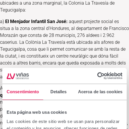
ubicades a una zona marginal, la Colonia La Travesía de
Tegucigalpa:
a)
El Menjador Infantil San José:
aquest projecte social es
situa a la zona central d'Hondures, al departament de Francisco
Morazán que consta de 28 municipis, 276 aldees i 2.962
caserius. La Colònia La Travesía està ubicada als afores de
Tegucigalpa, cosa que li permet comunicar-se amb la resta de
la ciutat, i es constitueix un centre neuràlgic que dóna fàcil
accés a altres barris, encara que queda exposada a molts dels
seus riscos. La seva població es calcula en 9.000 persones
agrupades en 1.500 famílies, moltes compartint habitatge.
Aquest menjador infantil
proveeix d'aliments nens i famílies
Consentimiento
Detalles
Acerca de las cookies
que viuen en la pobresa extrema.
Actualment hi assisteixen
més de 100 nens amb problemes de desnutrició. A més de
proporcionar-los l'alimentació necessària, es fa un seguiment
Esta página web usa cookies
de control de salut i nutrició, així com prevenció o detecció de
Las cookies de este sitio web se usan para personalizar
malalties. El seu propòsit és no deixar a ningú enrere i, per això,
el contenido y los anuncios, ofrecer funciones de redes