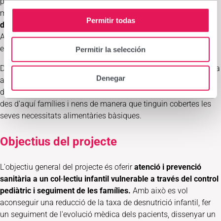
persones amb VIH, amb un alt grau de desnutrició i amb
malalties cròniques. L´equip mèdic ofereix
assistència mèdica
Permitir todas
de qualitat i subministrament gratuït de medicines.
Actualment, s'atenen entre 10 i 15 persones cada dia,
especialment de baixos recursos.
Permitir la selección
Des del Consultori mèdic es presta atenció pediàtrica i sanitària
Denegar
als nens, que són derivats al Menjador Infantil, ubicat al costat
d'un dels consultoris mèdics a La Travesía per seguir atenent
des d'aquí famílies i nens de manera que tinguin cobertes les
seves necessitats alimentàries bàsiques.
Objectius del projecte
L'objectiu general del projecte és oferir
atenció i prevenció
sanitària a un col·lectiu infantil vulnerable a través del control
pediàtric i seguiment de les famílies.
Amb això es vol
aconseguir una reducció de la taxa de desnutrició infantil, fer
un seguiment de l'evolució mèdica dels pacients, dissenyar un