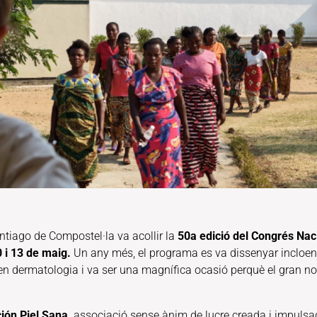
ntiago de Compostel·la va acollir la
50a edició del Congrés Nac
 i 13 de maig.
Un any més, el programa es va dissenyar incloent 
s en dermatologia i va ser una magnífica ocasió perquè el gran 
ión Piel Sana,
associació sense ànim de lucre creada i impulsada