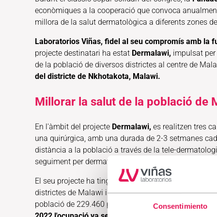
econòmiques a la cooperació que convoca anualment i la
millora de la salut dermatològica a diferents zones d
Laboratorios Viñas, fidel al seu compromís amb la fu
projecte destinatari ha estat
Dermalawi,
impulsat per 
de la població de diversos districtes al centre de Mala
del districte de Nkhotakota, Malawi.
Millorar la salut de la població de
En l'àmbit del projecte
Dermalawi,
es realitzen tres 
una quirúrgica, amb una durada de 2-3 setmanes cad
distància a la població a través de la tele-dermatologia
seguiment per dermatòlegs més experimentats.
El seu projecte ha tingut com a objectiu el centre peni
districtes de Malawi i un dels nou de la regió Central
població de 229.460 persones.
És un centre mixt amb
Consentimiento
2022 l'ocupació va ser del 224%, assolint els 579 pre