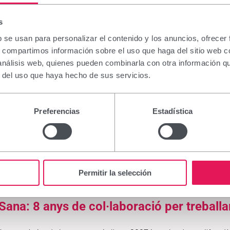
siu i de profilaxi.
s
es: primer a
l'octubre del 2022, quan es van
b se usan para personalizar el contenido y los anuncios, ofrecer
ls quals més del 73% presentaven diagnòstic
s, compartimos información sobre el uso que haga del sitio web 
iu va ser amb ivermectina oral, un
 análisis web, quienes pueden combinarla con otra información q
rina, un antiectoparàsit de tractament tòpic. A
r del uso que haya hecho de sus servicios.
a la presó i les dades encara estan sent
va visita al centre perquè, amb tota la
tures de control.
Preferencias
Estadística
e se centren en la cooperació i la capacitació del personal loca
'escabiosi
i es dota de
material educatiu
el treballador sanitari e
na i permetrina) per tractar els nous ingressos a la presó com 
Permitir la selección
'una xarxa de tele-dermatologia, per oferir suport i fer millorar 
Sana: 8 anys de col·laboració per treballa