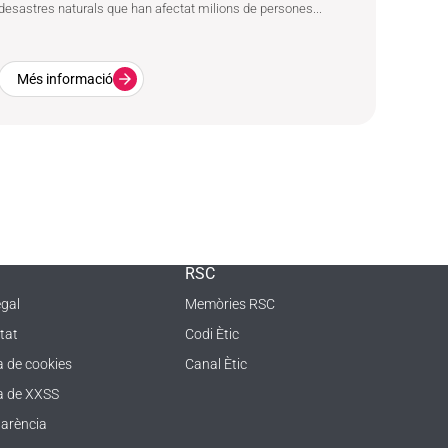
desastres naturals que han afectat milions de persones...
Més informació
RSC
egal
Memòries RSC
tat
Codi Ètic
a de cookies
Canal Ètic
ca de XXSS
arència