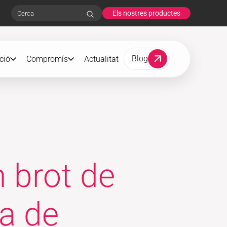
Els nostres productes
Search
Blog
ció
Compromís
Actualitat
n brot de
da de