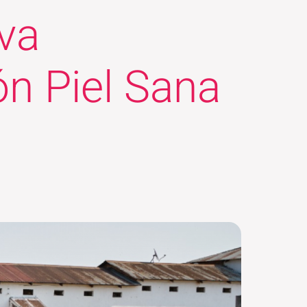
va
ón Piel Sana