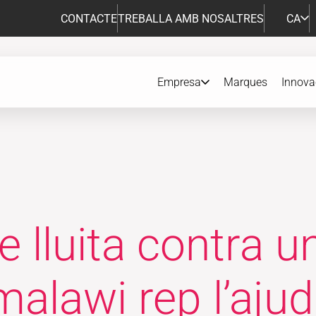
CONTACTE
TREBALLA AMB NOSALTRES
CA
Empresa
Marques
Innova
e lluita contra u
alawi rep l’aju