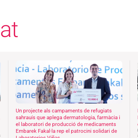
at
Un projecte als campaments de refugiats
a
sahrauís que aplega dermatologia, farmàcia i
el laboratori de producció de medicaments
Embarek Fakal·la rep el patrocini solidari de
s
Laboratorios Viñas