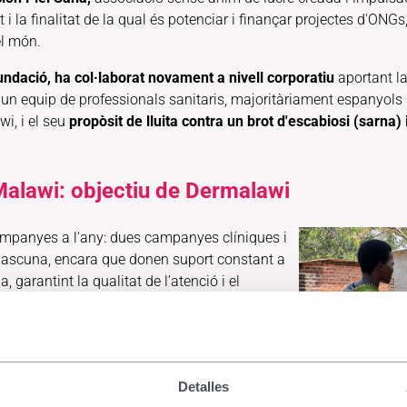
 finalitat de la qual és potenciar i finançar projectes d'ONGs, 
el món.
ndació, ha col·laborat novament a nivell corporatiu
aportant la
un equip de professionals sanitaris, majoritàriament espanyols i 
wi, i el seu
propòsit de lluita contra un brot d'escabiosi (sarna) 
 Malawi: objectiu de Dermalawi
campanyes a l'any: dues campanyes clíniques i
ascuna, encara que donen suport constant a
, garantint la qualitat de l’atenció i el
tenciari de
Nkhotakota,
un dels vint-i-set
. Cobreix una àrea de 4.259 km² i alberga una
 capacitat per a 258 reclusos. A l'octubre del
Detalles
sos en total.
L'altíssima prevalença