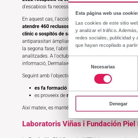
d'escabiosi fa necessaris programes de tractament mas
Esta página web usa cookie
En aquest cas, l'acció es desenvolupa en diverses fas
Las cookies de este sitio we
atendre 460 reclusos de la presó de Nkotakhona, de
y analizar el tráfico. Ademá
clínic o sospitós de sarna.
El tractament aplicat mass
redes sociales, publicidad y
antiparasitari àmpliament utilitzat i efectiu, o permet
que hayan recopilado a parti
la segona fase, l'abril del 2023, es va anar novament 
analitzades. A l'octubre d'aquest any es preveu una no
Selección
informació, Dermalawi pugui optimitzar estratègies fu
Necesarias
de
consentimiento
Seguint amb l'objectiu dels projectes de
Dermalawi
qu
es fa formació sobre diagnòstic i tractament d
es proveeix de
medicació necessària
(ivermecti
Denegar
Així mateix, es manté el contacte a distància a través d
Laboratoris Viñas i Fundación Piel 