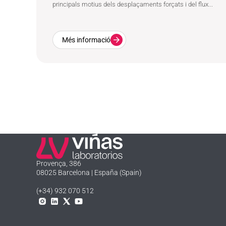
principals motius dels desplaçaments forçats i del flux...
Més informació
Laboratorios Viñas
Provença, 386
08025 Barcelona | España (Spain)
(+34) 932 070 512
Instagram
Linkedln
X
YouTube