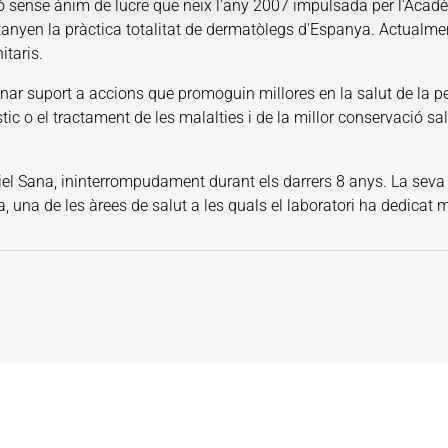
ó sense ànim de lucre que neix l'any 2007 impulsada per l'Acad
rtanyen la pràctica totalitat de dermatòlegs d'Espanya. Actual
itaris.
nar suport a accions que promoguin millores en la salut de la pell
ic o el tractament de les malalties i de la millor conservació sa
el Sana, ininterrompudament durant els darrers 8 anys. La seva 
 una de les àrees de salut a les quals el laboratori ha dedicat m