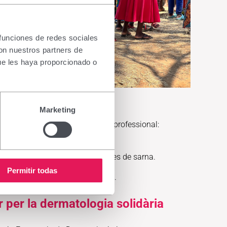
 funciones de redes sociales
con nuestros partners de
ue les haya proporcionado o
Marketing
l per maximitzar-ne l'autonomia professional:
ncarregat de la presó; i
els reclusos que mostrin símptomes de sarna.
Permitir todas
la salut de la població de la zona.
r per la dermatologia solidària