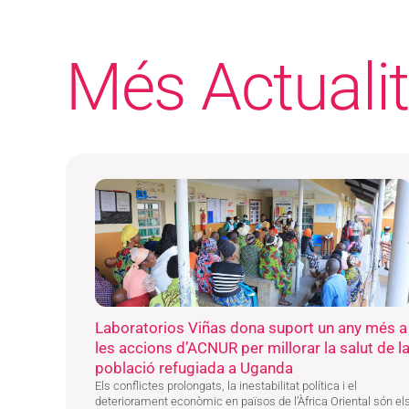
Més Actualit
Laboratorios Viñas dona suport un any més a
les accions d’ACNUR per millorar la salut de l
població refugiada a Uganda
Els conflictes prolongats, la inestabilitat política i el
deteriorament econòmic en països de l’Àfrica Oriental són el