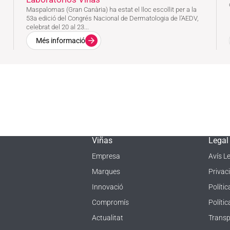
Maspalomas (Gran Canària) ha estat el lloc escollit per a la
53a edició del Congrés Nacional de Dermatologia de l’AEDV,
celebrat del 20 al 23...
Més informació
Viñas
Legal
Empresa
Avís L
Marques
Privaci
Innovació
Polític
Compromís
Políti
Actualitat
Transp