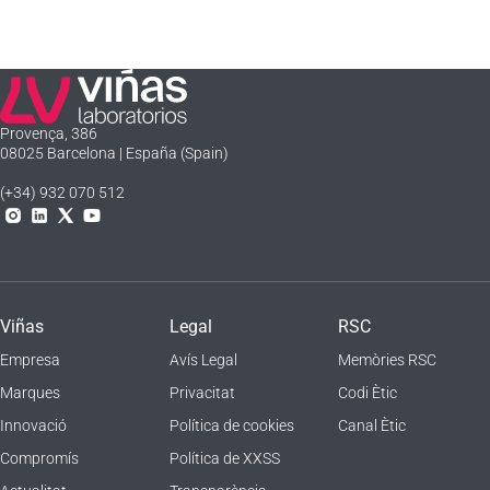
Laboratorios Viñas
Provença, 386
08025 Barcelona | España (Spain)
(+34) 932 070 512
Instagram
Linkedln
X
YouTube
Viñas
Legal
RSC
Empresa
Avís Legal
Memòries RSC
Marques
Privacitat
Codi Ètic
Innovació
Política de cookies
Canal Ètic
Compromís
Política de XXSS