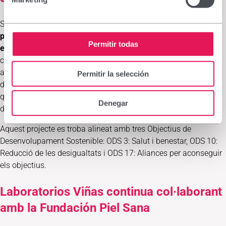
S'ha seleccionat Malawi com a país objectiu perquè
les
persones amb albinisme en aquest país viuen en condicions
Permitir todas
extremes.
D'una banda, la discriminació i les supersticions
converteixen Malawi en el país del món amb més atacs i
assassinats a aquestes persones; d'altra banda, el
Permitir la selección
desconeixement i els precaris serveis sanitaris contribueixen a
que la seva esperança de vida no superi els 30 anys a causa
Denegar
del càncer de pell. 9 de cada 10 PCA moren per aquest motiu.
Aquest projecte es troba alineat amb tres Objectius de
Desenvolupament Sostenible: ODS 3: Salut i benestar, ODS 10:
Reducció de les desigualtats i ODS 17: Aliances per aconseguir
els objectius.
Laboratorios Viñas continua col·laborant
amb la Fundación Piel Sana