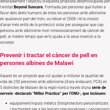
detalladament l'objectiu d'aquesta proposta desenvolupada per
l'entitat
Beyond Suncare.
Formada per persones que lluiten a
favor dels drets humans de totes les persones amb albinisme
en qualsevol part del món, va néixer el 2008 i té la missió
d'anar més enllà de la protecció solar per assegurar que cap
persona amb albinisme mori innecessàriament de càncer de
pell, al mateix temps que se'ls ajuda a la seva inserció a la
societat.
Prevenir i tractar el càncer de pell en
persones albines de Malawi
Aquest és un projecte que vol ajudar a millorar la qualitat de
vida de 250 persones amb albinisme (d'ara endavant, PCA) en
5 districtes de Malawi de la regió nord a través d'una
sèrie de
serveis -declarats “Millor Pràctica” per l'ONU-, que inclouen:
equipament/inputs mèdics (fotoprotectors personalitzats
i tractament per a les lesions precanceroses i canceroses);