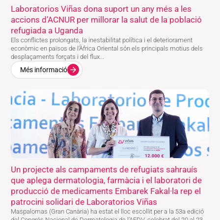
Laboratorios Viñas dona suport un any més a les
accions d’ACNUR per millorar la salut de la població
refugiada a Uganda
Els conflictes prolongats, la inestabilitat política i el deteriorament
econòmic en països de l’Àfrica Oriental són els principals motius dels
desplaçaments forçats i del flux...
Més informació
Un projecte als campaments de refugiats sahrauís
que aplega dermatologia, farmàcia i el laboratori de
producció de medicaments Embarek Fakal·la rep el
patrocini solidari de Laboratorios Viñas
Maspalomas (Gran Canària) ha estat el lloc escollit per a la 53a edició
del Congrés Nacional de Dermatologia de l’AEDV, celebrat del 20 al 23...