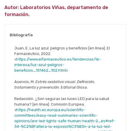
Autor: Laboratorios Viñas, departamento de
formación.
Bibliografía
Juan, E. La luz azul: peligros y beneficios [en línea]. El
Farmacéutico, 2022.
<
https://www.elfarmaceutico.es/tendencias/te-
interesa/luz-azul-peligros-
beneficios_151462_102.html
>
Asencio, M.
Estrés oxidativo visual
.
Definición,
tratamiento y prevención.
Editorial Glosa.
Redacción. ¿Son seguras las luces LED para la salud
humana? [en línea]. Comisión Europea.
<
https://health.ec.europa.eu/scientific-
committees/easy-read-summaries-scientific-
opinions/are-led-lights-safe-human-health-2_es#ref-
34-%C2%BFaltera-la-exposici%C3%B3n-a-la-luz-led-