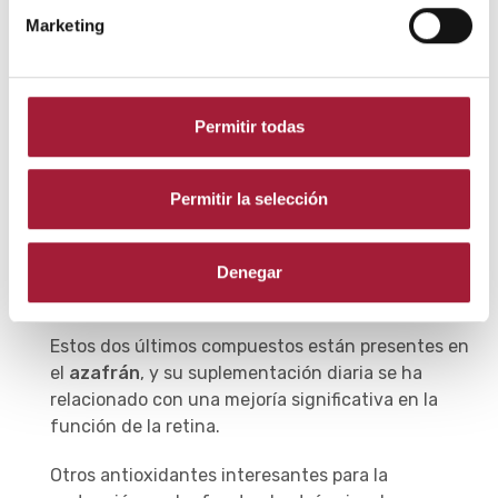
Marketing
Para ello se debería seguir una dieta variada que
incluya el consumo diario de frutas y verduras de
diferentes colores.
Permitir todas
Consumir suplementos para la salud ocular
. En
circunstancias de sobreesfuerzo visual o fatiga
ocular por pantallas, puede ser beneficioso la
Permitir la selección
suplementación con nutrientes específicos.
Entre ellos,
carotenoides
como la luteína, la
Denegar
zeaxantina, la crocina y la crocetina.
Estos dos últimos compuestos están presentes en
el
azafrán
, y su suplementación diaria se ha
relacionado con una mejoría significativa en la
función de la retina.
Otros antioxidantes interesantes para la