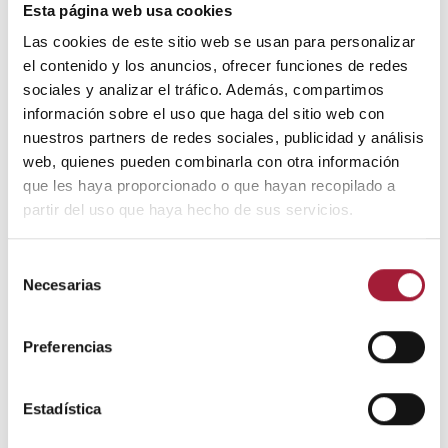
Esta página web usa cookies
gafas para trabajar con el ordenador o si se debe
Las cookies de este sitio web se usan para personalizar
fijar la vista en una pantalla por un tiempo
el contenido y los anuncios, ofrecer funciones de redes
prolongado.
sociales y analizar el tráfico. Además, compartimos
A pesar de su popularidad, las
gafas con filtro de
información sobre el uso que haga del sitio web con
luz azul
no han demostrado tener ningún beneficio
nuestros partners de redes sociales, publicidad y análisis
a la hora de proteger a los ojos de este tipo de
web, quienes pueden combinarla con otra información
radiación.
que les haya proporcionado o que hayan recopilado a
partir del uso que haya hecho de sus servicios.
Utilizar lágrimas artificiales
. Aplicar gotas
oftalmológicas hidratantes proporciona un alivio
Selección
rápido de los problemas de sequedad y fatiga
Necesarias
de
ocular por pantallas.
consentimiento
Seguir una dieta antioxidante
. Una alimentación
Preferencias
rica en antioxidantes contribuye a proteger las
células frente al daño oxidativo que puede
Estadística
provocar la luz azul y a mantener una función
visual normal.