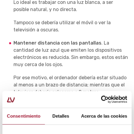
Lo ideal es trabajar con una luz blanca, a ser
posible natural, y no directa.
Tampoco se debería utilizar el móvil o ver la
televisión a oscuras.
Mantener distancia con las pantallas
. La
cantidad de luz azul que emiten los dispositivos
electrónicos es reducida. Sin embargo, estos están
muy cerca de los ojos.
Por ese motivo, el ordenador debería estar situado
al menos a un brazo de distancia; mientras que el
televisor debería colocarse a 2 metros.
Usar gafas
. Los
ojos secos por lentillas
pueden
presentar aún más molestias tras el uso de
Consentimiento
Detalles
Acerca de las cookies
dispositivos electrónicos.
Para prevenir estos síntomas, es preferible utilizar