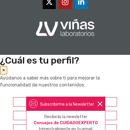
¿Cuál es tu perfil?
×
Ayúdanos a saber más sobre ti para mejorar la
funcionalidad de nuestros contenidos:
Farmacéutico
Subscribirme a la Newsletter
Otros profesionales sanitarios
Recibirás la newsletter
Consejos de CUIDADOEXPERTO
trimestralmente en tu email.
Consumidor