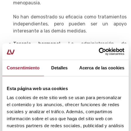
menopausia.
No han demostrado su eficacia como tratamientos
independientes, pero pueden ser un apoyo
interesante a las demás medidas.
Terapia hormonal
. La administración de
estrógenos (fundamentalmente, estradiol),
gestágenos (esencialmente, progesterona) o
tibolona (que es una molécula sintética con
Consentimiento
Detalles
Acerca de las cookies
acciones estrogénicas, progestagénicas y
levemente androgénicas) puede estar indicada en
algunos casos.
Esta página web usa cookies
Las cookies de este sitio web se usan para personalizar
Sobre todo, para mujeres que sufren de
sofocos e
el contenido y los anuncios, ofrecer funciones de redes
insomnio en la menopausia
de forma más grave y
sociales y analizar el tráfico. Además, compartimos
limitante.
información sobre el uso que haga del sitio web con
nuestros partners de redes sociales, publicidad y análisis
Aunque no deben ser el tratamiento de primera