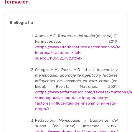
formación.
Bibliografía
Alonso, M.J.
Trastornos del sueño
[en línea]. El
Farmacéutico, 2019.
<
https://www.elfarmaceutico.es/tendencias/te-
interesa/trastornos-del-
sueno_110552_102.html
>
Ortega, M.M., Pozo, M.D. et alt.
Insomnio y
menopausia: abordaje terapéutico y factores
influyentes del insomnio en esta etapa
[en
línea]. Revista Matronas, 2021.
<
https://www.enfermeria21.com/revistas/matronas/a
y-menopausia-abordaje-terapeutico-y-
factores-influyentes-del-insomnio-en-esta-
etapa/
>
Redacción.
Menopausia y trastornos del
sueño
[en línea]. Intramed, 2022.
<
https://www.intramed.net/contenidover.asp?