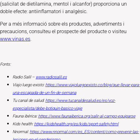
(salicilat de dietilamina, mentol i alcanfor) proporciona un
doble efecte: antiinflamatori i analgèsic.
Per a més informació sobre els productes, advertiments i
precaucions, consulteu el prospecte del producte o visiteu
www.vinas.es
.
Fonts:
Radio Salil –
www.radiosalil.es
Viajo luego existo:
https://www.viajoluegoexisto.co/blog/que-llevar-para-
una-escapada-de-un-fin-de-semana
Tu canal de salud:
https://www.tucanaldesalud.es/es/voz-
especialista/debe-botiquin-basico-viaje
Fauna ibérica:
https://www.faunaiberica.org/salir-al-campo-equiparse
Kids health:
https://kidshealth.org/es/kids/sport-safety.html
Nnormal:
https://www.nnormal.com/es_ES/content/como-prevenir-las-
lesiones-en-el-senderismo