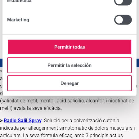
Estadística
Marketing
Permitir todas
Permitir la selección
>
Radio Salil Antiinflamatori Crema
.
Medicament amb triple
acció: analgèsica, antiinflamatòria i rubefaent (en utilitzar-la
Denegar
sobre la pell l'envermelleix produint sensació de calor a la zona
d'aplicació). La seva fórmula única amb 5 principis actius
(salicilat de metil, mentol, àcid salicílic, alcanfor, i nicotinat de
metil) avala la seva eficàcia.
>
Radio Salil Spray
.
Solució per a polvorització cutània
indicada per alleugeriment simptomàtic de dolors musculars i
articulars. La seva fórmula eficaç, amb 3 principis actius