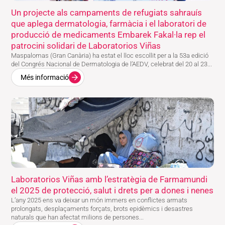
Un projecte als campaments de refugiats sahrauís
que aplega dermatologia, farmàcia i el laboratori de
producció de medicaments Embarek Fakal·la rep el
patrocini solidari de Laboratorios Viñas
Maspalomas (Gran Canària) ha estat el lloc escollit per a la 53a edició
del Congrés Nacional de Dermatologia de l’AEDV, celebrat del 20 al 23...
Més informació
Laboratorios Viñas amb l’estratègia de Farmamundi
el 2025 de protecció, salut i drets per a dones i nenes
L’any 2025 ens va deixar un món immers en conflictes armats
prolongats, desplaçaments forçats, brots epidèmics i desastres
naturals que han afectat milions de persones...