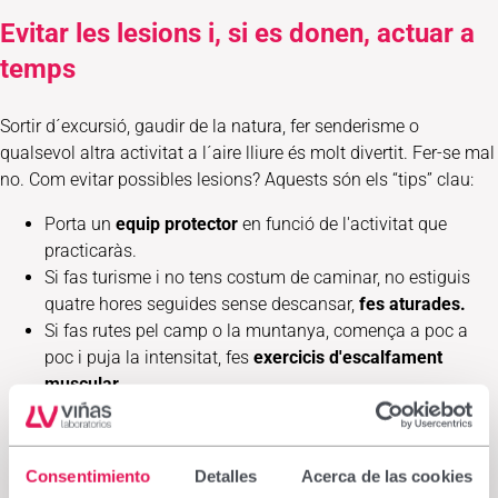
Evitar les lesions i, si es donen, actuar a
temps
Sortir d´excursió, gaudir de la natura, fer senderisme o
qualsevol altra activitat a l´aire lliure és molt divertit. Fer-se mal
no. Com evitar possibles lesions? Aquests són els “tips” clau:
Porta un
equip protector
en funció de l'activitat que
practicaràs.
Si fas turisme i no tens costum de caminar, no estiguis
quatre hores seguides sense descansar,
fes aturades.
Si fas rutes pel camp o la muntanya, comença a poc a
poc i puja la intensitat, fes
exercicis d'escalfament
muscular.
Per quan sentis dolor o si et lesiones:
aplica a la zona de
la pell on hagis patit la lesió o sentis dolor, una petita
quantitat de crema o 1-2 pulsacions d'esprai d'un
Consentimiento
Detalles
Acerca de las cookies
producte amb acció analgèsica i antiinflamatòria,