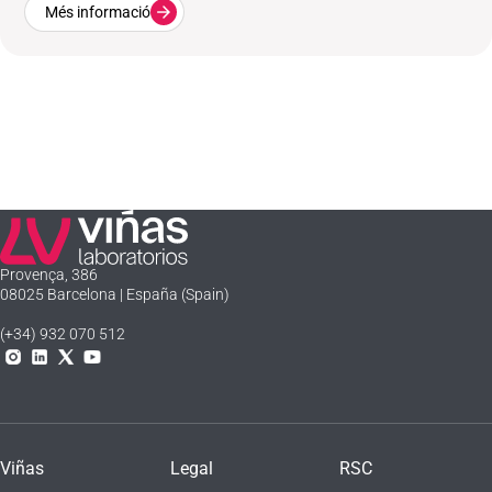
Més informació
Laboratorios Viñas
Provença, 386
08025 Barcelona | España (Spain)
(+34) 932 070 512
Instagram
Linkedln
X
YouTube
Viñas
Legal
RSC