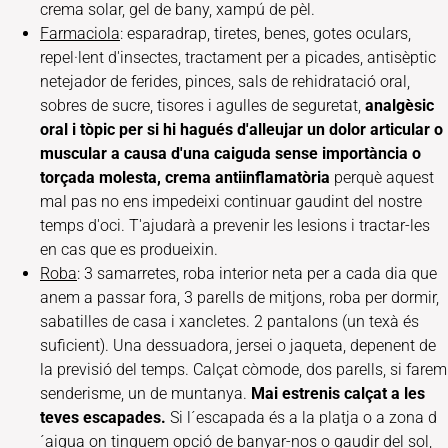
crema solar, gel de bany, xampú de pèl.
Farmaciola
: esparadrap, tiretes, benes, gotes oculars,
repel·lent d'insectes, tractament per a picades, antisèptic
netejador de ferides, pinces, sals de rehidratació oral,
sobres de sucre, tisores i agulles de seguretat,
analgèsic
oral i tòpic per si hi hagués d'alleujar un dolor articular o
muscular a causa d'una caiguda sense importància o
torçada molesta,
crema antiinflamatòria
perquè aquest
mal pas no ens impedeixi continuar gaudint del nostre
temps d'oci. T'ajudarà a prevenir les lesions i tractar-les
en cas que es produeixin.
Roba
: 3 samarretes, roba interior neta per a cada dia que
anem a passar fora, 3 parells de mitjons, roba per dormir,
sabatilles de casa i xancletes. 2 pantalons (un texà és
suficient). Una dessuadora, jersei o jaqueta, depenent de
la previsió del temps. Calçat còmode, dos parells, si farem
senderisme, un de muntanya.
Mai estrenis calçat a les
teves escapades.
Si l´escapada és a la platja o a zona d
´aigua on tinguem opció de banyar-nos o gaudir del sol,