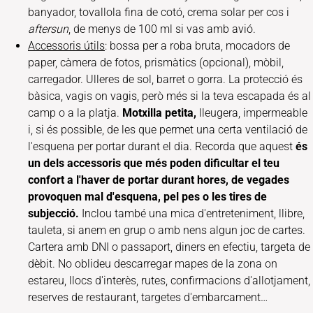
banyador, tovallola fina de cotó, crema solar per cos i
aftersun
, de menys de 100 ml si vas amb avió.
Accessoris útils
: bossa per a roba bruta, mocadors de
paper, càmera de fotos, prismàtics (opcional), mòbil,
carregador. Ulleres de sol, barret o gorra. La protecció és
bàsica, vagis on vagis, però més si la teva escapada és al
camp o a la platja.
Motxilla petita,
lleugera, impermeable
i, si és possible, de les que permet una certa ventilació de
l'esquena per portar durant el dia. Recorda que aquest
és
un dels accessoris que més poden dificultar el teu
confort a l'haver de portar durant hores, de vegades
provoquen mal d'esquena, pel pes o les tires de
subjecció.
Inclou també una mica d'entreteniment, llibre,
tauleta, si anem en grup o amb nens algun joc de cartes.
Cartera amb DNI o passaport, diners en efectiu, targeta de
dèbit. No oblideu descarregar mapes de la zona on
estareu, llocs d'interès, rutes, confirmacions d'allotjament,
reserves de restaurant, targetes d'embarcament…