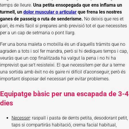
temps de lleure.
Una petita ensopegada que ens inflama un
turmell, un
dolor muscular o articular
que frena les nostres
ganes de passeig o ruta de senderisme.
No deixis que res et
pari, és més fàcil si prepares amb previsió tot el que necessites
per a un cap de setmana o pont llarg.
Fer una bona maleta o motxilla és un d'aquells tràmits que no
agraden a tots i sol fer mandra, però si hi dediques temps i cap,
veuràs que un cop finalitzada ha valgut la pena i no hi ha
imprevist que se't resisteixi. El que necessitem per dur a terme
una sortida amb èxit no és gaire ni difícil d’aconseguir, però és
important disposar del necessari per evitar problemes.
Equipatge bàsic per una escapada de 3-4
dies
Necesser
: raspall i pasta de dents petita, desodorant petit,
taps si compartiràs habitació, crema facial habitual,