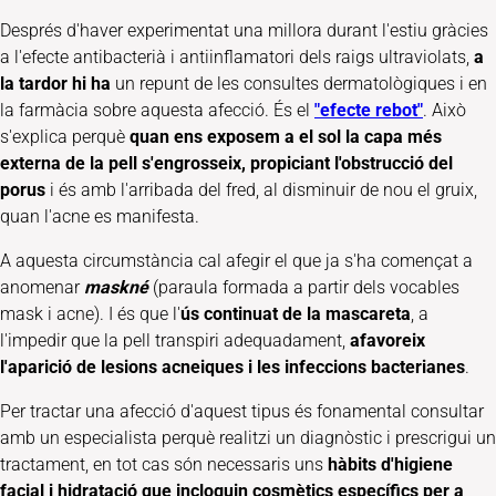
Després d'haver experimentat una millora durant l'estiu gràcies
a l'efecte antibacterià i antiinflamatori dels raigs ultraviolats,
a
la tardor hi ha
un repunt de les consultes dermatològiques i en
la farmàcia sobre aquesta afecció. És el
"efecte rebot"
. Això
s'explica perquè
quan ens exposem a el sol la capa més
externa de la pell s'engrosseix, propiciant l'obstrucció del
porus
i és amb l'arribada del fred, al disminuir de nou el gruix,
quan l'acne es manifesta.
A aquesta circumstància cal afegir el que ja s'ha començat a
anomenar
maskné
(paraula formada a partir dels vocables
mask i acne). I és que l'
ús continuat de la mascareta
, a
l'impedir que la pell transpiri adequadament,
afavoreix
l'aparició de lesions acneiques i les infeccions bacterianes
.
Per tractar una afecció d'aquest tipus és fonamental consultar
amb un especialista perquè realitzi un diagnòstic i prescrigui un
tractament, en tot cas són necessaris uns
hàbits d'higiene
facial i hidratació que incloguin cosmètics específics per a