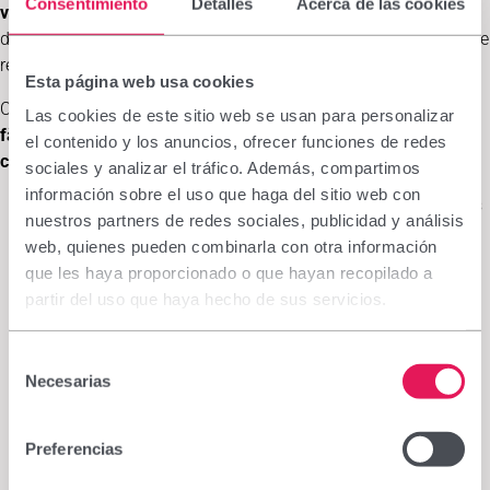
Consentimiento
Detalles
Acerca de las cookies
valoracions
per part dels
pacients
:
tolerabilitat (80%)
, facilitat
d'aplicació (93%), extensibilitat (83%), textura (90%) i facilitat de
retirada (88%).
Esta página web usa cookies
Com aplicar
Tensoderm Glicólico
– La seva aplicació és molt
Las cookies de este sitio web se usan para personalizar
fàcil, agradable i proporciona una gran sensació de neteja i
el contenido y los anuncios, ofrecer funciones de redes
confort:
sociales y analizar el tráfico. Además, compartimos
información sobre el uso que haga del sitio web con
Estendre la màscara amb els dits per la cara,
com si fos
nuestros partners de redes sociales, publicidad y análisis
una crema, de manera uniforme i amb moviments
web, quienes pueden combinarla con otra información
ascendents, evitant el contorn d'ulls i les mucoses. Si cal,
que les haya proporcionado o que hayan recopilado a
també pot aplicar-se en coll, pit i esquena.
partir del uso que haya hecho de sus servicios.
Deixar assecar
durant uns minuts i
retirar
amb aigua
tèbia.
Selección
Necesarias
de
Utilitzar
Tensoderm Glicólico preferentment a la nit.
consentimiento
Es recomana
iniciar el tractament a dies alterns durant
Preferencias
el primer mes.