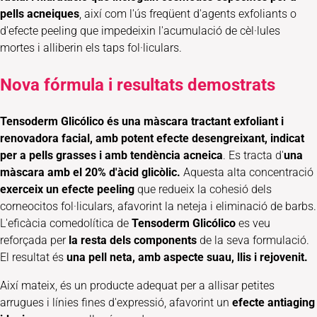
pells acneiques
, així com l'ús freqüent d'agents exfoliants o
d'efecte peeling que impedeixin l'acumulació de cèl·lules
mortes i alliberin els taps fol·liculars.
Nova fórmula i resultats demostrats
Tensoderm Glicólico és una màscara tractant exfoliant i
renovadora facial, amb potent efecte desengreixant, indicat
per a pells grasses i amb tendència acneica
. Es tracta d'
una
màscara amb el 20% d'àcid glicòlic.
Aquesta alta concentració
exerceix un efecte peeling
que redueix la cohesió dels
corneocitos fol·liculars, afavorint la neteja i eliminació de barbs.
L'eficàcia comedolítica de
Tensoderm Glicólico
es veu
reforçada per
la resta dels components
de la seva formulació.
El resultat és
una pell neta, amb aspecte suau, llis i rejovenit.
Així mateix, és un producte adequat per a allisar petites
arrugues i línies fines d'expressió, afavorint un
efecte antiaging