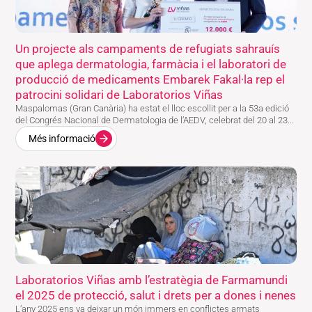
Un projecte als campaments de refugiats sahrauís
que aplega dermatologia, farmàcia i el laboratori de
producció de medicaments Embarek Fakal·la rep el
patrocini solidari de Laboratorios Viñas
Maspalomas (Gran Canària) ha estat el lloc escollit per a la 53a edició
del Congrés Nacional de Dermatologia de l’AEDV, celebrat del 20 al 23...
Més informació
Laboratorios Viñas amb l’estratègia de Farmamundi
el 2025 de protecció, salut i drets per a dones i nenes
L’any 2025 ens va deixar un món immers en conflictes armats