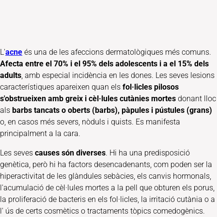
L'
acne
és una de les afeccions dermatològiques més comuns.
Afecta entre el 70% i el 95% dels adolescents i a el 15% dels
adults
, amb especial incidència en les dones. Les seves lesions
característiques apareixen quan els
fol·licles pilosos
s'obstrueixen amb greix i cèl·lules cutànies mortes
donant lloc
als
barbs tancats o oberts (barbs), pàpules i pústules (grans)
o, en casos més severs, nòduls i quists. Es manifesta
principalment a la cara.
Les seves
causes són diverses
. Hi ha una predisposició
genètica, però hi ha factors desencadenants, com poden ser la
hiperactivitat de les glàndules sebàcies, els canvis hormonals,
l'acumulació de cèl·lules mortes a la pell que obturen els porus,
la proliferació de bacteris en els fol·licles, la irritació cutània o a
l' ús de certs cosmètics o tractaments tòpics comedogènics.