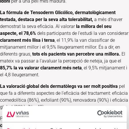
idoni
per a una pell més madura.
La fórmula de Tensoderm Glicólico, dermatològicament
testada, destaca per la seva alta tolerabilitat,
a més d'haver
demostrat la seva eficàcia. Al valorar
la millora del seu
aspecte, el 78,6%
dels participants de l'estudi la van considerar
clarament més llisa i tersa
, el 11,9% la van classificar de
mitjanament millor i el 9,5% lleugerament millor. És a dir, en
diferents graus,
tots els pacients van percebre una millora.
El
mateix va passar a l'avaluar la percepció de neteja, ja que el
85,7% la va valorar clarament més neta
, el 9,5% mitjanament i
el 4,8 lleugerament.
La valoració global dels dermatòlegs va ser molt positiva
pel
que fa a diferents aspectes de l'eficàcia del tractament: eficàcia
comedolítica (86%), exfoliant (90%), renovadora (90%) i eficàcia
global (90%). (N = 42).
Pel que fa a la seva
tolerabilitat i acceptabilitat
cosmetogalènica, Tensoderm Glicólico
rebre
excel·lents