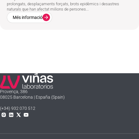
prolongats, desplaçaments forçats, brots epidèmics i desastres
naturals que han afectat milions de persones...
Més informació
Laboratorios Viñas
Provença, 386
08025 Barcelona | España (Spain)
(+34) 932 070 512
Instagram
Linkedln
X
YouTube