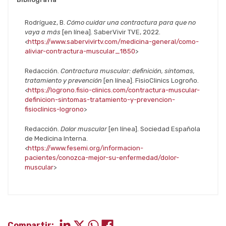
Rodríguez, B.
Cómo cuidar una contractura para que no
vaya a más
[en línea]. SaberVivir TVE, 2022.
<
https://www.sabervivirtv.com/medicina-general/como-
aliviar-contractura-muscular_1850
>
Redacción.
Contractura muscular: definición, síntomas,
tratamiento y prevención
[en línea]. FisioClinics Logroño.
<
https://logrono.fisio-clinics.com/contractura-muscular-
definicion-sintomas-tratamiento-y-prevencion-
fisioclinics-logrono
>
Redacción.
Dolor muscular
[en línea]. Sociedad Española
de Medicina Interna.
<
https://www.fesemi.org/informacion-
pacientes/conozca-mejor-su-enfermedad/dolor-
muscular
>
Compartir: