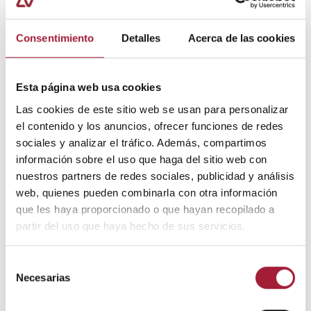
potasio y el magnesio.
Consentimiento
Detalles
Acerca de las cookies
El
potasio
puede encontrarse en el plátano, el
aguacate, el coco, la uva negra y el melón; mientras
que son alimentos ricos en
magnesio
las almendras,
Esta página web usa cookies
los cacahuetes, las legumbres, el maíz y el chocolate.
Las cookies de este sitio web se usan para personalizar
Igual de importante es
mantenerse hidratado
el contenido y los anuncios, ofrecer funciones de redes
durante el día y, sobre todo, durante la práctica
sociales y analizar el tráfico. Además, compartimos
deportiva.
información sobre el uso que haga del sitio web con
nuestros partners de redes sociales, publicidad y análisis
Tampoco la temperatura ambiental en el trabajo y en
web, quienes pueden combinarla con otra información
casa debería ser excesivamente baja para evitar
que les haya proporcionado o que hayan recopilado a
tensionar los músculos inconscientemente por el frío.
partir del uso que haya hecho de sus servicios.
A pesar de todo ello, cabe recordar que las
Selección
contracturas musculares por estrés
son las más
Necesarias
de
comunes. Son las que se denominan ‘tensionales’ y
consentimiento
suelen localizarse en la parte alta de la espalda.