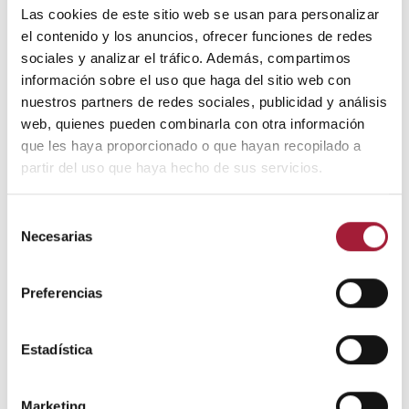
Las cookies de este sitio web se usan para personalizar
el contenido y los anuncios, ofrecer funciones de redes
sociales y analizar el tráfico. Además, compartimos
información sobre el uso que haga del sitio web con
nuestros partners de redes sociales, publicidad y análisis
web, quienes pueden combinarla con otra información
que les haya proporcionado o que hayan recopilado a
partir del uso que haya hecho de sus servicios.
Selección
CUIDADO DE LA PIEL
Necesarias
de
consentimiento
5 consejos para aliviar el dolor de
Preferencias
las contracturas musculares
Las contracturas musculares causan dolor y pueden llegar a
Estadística
ser muy invalidantes. Son una dolencia frecuente, por lo que es
importante saber cómo aliviar el malestar. También se deberían
adoptar medidas en el día a día para intentar prevenirlas.
Marketing