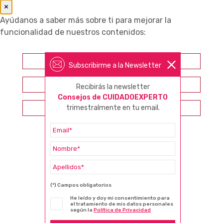
×
Ayúdanos a saber más sobre ti para mejorar la
funcionalidad de nuestros contenidos:
Farmacéutico
Subscribirme a la Newsletter
Otros profesionales sanitarios
Recibirás la newsletter
Consejos de CUIDADOEXPERTO
Consumidor
trimestralmente en tu email.
(*) Campos obligatorios
He leído y doy mi consentimiento para
el tratamiento de mis datos personales
según la
Política de Privacidad