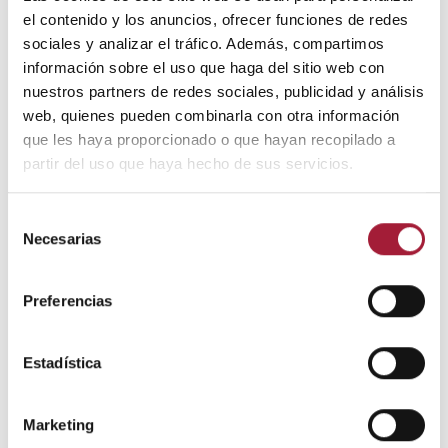
el contenido y los anuncios, ofrecer funciones de redes
sociales y analizar el tráfico. Además, compartimos
información sobre el uso que haga del sitio web con
nuestros partners de redes sociales, publicidad y análisis
web, quienes pueden combinarla con otra información
que les haya proporcionado o que hayan recopilado a
partir del uso que haya hecho de sus servicios.
TRATAMIENTO DEL DOLOR
Selección
Necesarias
de
6 posibles causas de los mareos
consentimiento
por cervicales
Preferencias
Los mareos por cervicales pueden ocurrir por causas distintas.
A veces pueden llegar a ser muy limitantes y esto tiene un
Estadística
impacto en la calidad de vida de quienes los sufren. Poder
identificar su origen es fundamental para aliviar los síntomas y
prevenir que se repitan.
Marketing