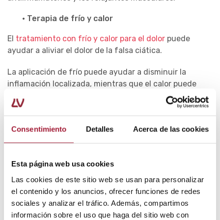
· Terapia de frío y calor
El
tratamiento con frío y calor para el dolor
puede
ayudar a aliviar el dolor de la falsa ciática.
La aplicación de frío puede ayudar a disminuir la
inflamación localizada, mientras que el calor puede
ayudar a relajar la musculatura.
· Higiene postural
Consentimiento
Detalles
Acerca de las cookies
Una de las principales causas de la falsa ciática son las
malas posturas, por lo que es fundamental tener una
buena
higiene postural para prevenir el dolor de
Esta página web usa cookies
espalda
.
Las cookies de este sitio web se usan para personalizar
el contenido y los anuncios, ofrecer funciones de redes
· Fisioterapia
sociales y analizar el tráfico. Además, compartimos
La fisioterapia para el síndrome piramidal puede incluir
información sobre el uso que haga del sitio web con