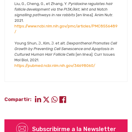
Liu, G., Cheng, G., et Zhang, Y.
Pyridoxine regulates hair
follicle development via the PI3K/Akt, Wnt and Notch
signalling pathways in rex rabbits
[en línea]. Anim Nutr.
2021.
https://www.ncbi.nlm.nih.gov/pmc/articles/PMC8556489
/
Young Shun, J., Kim, J. et alt.
Dexpanthenol Promotes Cell
Growth by Preventing Cell Senescence and Apoptosis in
Cultured Human Hair Follicle Cells
[en línea]. Curr Issues
Mol Biol, 2021.
https://pubmed.ncbi.nlm.nih.gov/34698060/
Compartir:
Subscribirme a la Newsletter