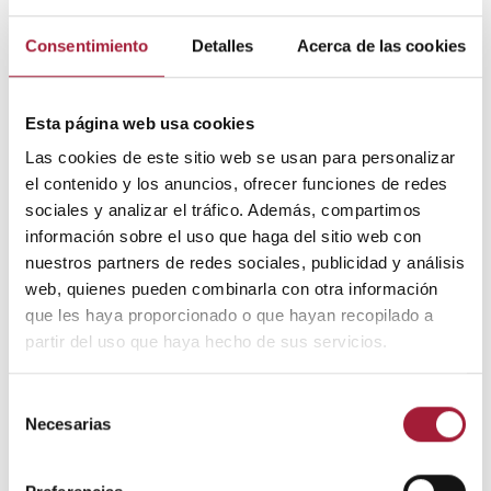
cantidades de este nutriente, al igual que los
alimentos fortificados como la leche y las bebidas
Consentimiento
Detalles
Acerca de las cookies
vegetales.
5) Vitamina E
Esta página web usa cookies
Al igual que la vitamina C, la
vitamina E
tiene un
Las cookies de este sitio web se usan para personalizar
potente efecto antioxidante y ayuda a prevenir el
el contenido y los anuncios, ofrecer funciones de redes
estrés oxidativo.
sociales y analizar el tráfico. Además, compartimos
información sobre el uso que haga del sitio web con
Son alimentos ricos en vitamina E las semillas de
nuestros partners de redes sociales, publicidad y análisis
girasol, los aceites vegetales, los frutos secos como las
web, quienes pueden combinarla con otra información
almendras, las espinacas y el brócoli.
que les haya proporcionado o que hayan recopilado a
partir del uso que haya hecho de sus servicios.
Todas estas vitaminas para un pelo saludable son
convenientes tanto para hombres como para mujeres.
Selección
Y no solo para el cabello, sino también para las uñas.
Necesarias
de
La falta de estos nutrientes puede hacer que
consentimiento
aparezcan
uñas partidas
y
amarillas
, además de ser