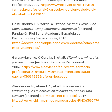
cabello. Consejo farmacéutico
[en línea]. Farmacia
Profesional, 2009.
https://www.elsevier.es/es-revista-
farmacia-profesional-3-articulo-nutricion-salud-piel-
el-cabello--13132077
Pastushenko, I. & Martín, A.
Biotina, Cistina, Hierro, Zinc,
Saw Palmetto. Complementos Alimenticios
[en línea].
Fundación Piel Sana. Academia Española de
Dermatología y Venereología, 2017.
https://aedv.fundacionpielsana.es/wikiderma/compleme
ntos-vitaminicos/
García-Navarro, X. Corella, E. et alt.
Vitaminas, minerales
y salud capilar
[en línea]. Farmacia Profesional,
2006.
https://www.elsevier.es/es-revista-farmacia-
profesional-3-articulo-vitaminas-minerales-salud-
capilar-13084623?referer=buscador
Almohanna, H., Ahmed, A., et alt.
El papel de las
vitaminas y los minerales en la caída del cabello: una
revisión
[en línea].
Dermatol Ther (Heidelb)
. 2019.
https://www.ncbi.nlm.nih.gov/pmc/articles/PMC6380979
/