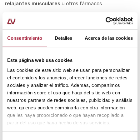
relajantes musculares
u otros fármacos.
6.
Acudir al fisioterapeuta
El fisioterapeuta puede aplicar distintas técnicas para
combatir el dolor de las contracturas en la espalda y las
Consentimiento
Detalles
Acerca de las cookies
demás molestias que provoca.
Entre ellas, la punción
seca o la electroestimulación.
Esta página web usa cookies
Además, es el especialista más indicado para pautar
Las cookies de este sitio web se usan para personalizar
cambios en el estilo de vida que eviten que estas
el contenido y los anuncios, ofrecer funciones de redes
contracturas musculares se cronifiquen.
sociales y analizar el tráfico. Además, compartimos
información sobre el uso que haga del sitio web con
Cómo prevenir las contracturas
nuestros partners de redes sociales, publicidad y análisis
musculares en la espalda
web, quienes pueden combinarla con otra información
que les haya proporcionado o que hayan recopilado a
Para prevenir las contracturas en la espalda, es
partir del uso que haya hecho de sus servicios.
importante adoptar hábitos que mantengan los
músculos fuertes y evit
ar
una sobrecarga en las
actividades diarias.
Selección