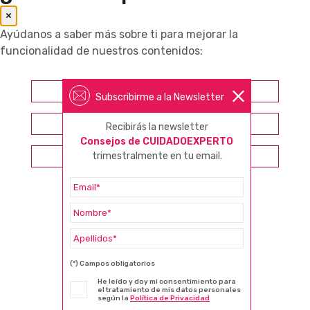
×
Ayúdanos a saber más sobre ti para mejorar la
funcionalidad de nuestros contenidos:
Farmacéutico
Subscribirme a la Newsletter
Otros profesionales sanitarios
Recibirás la newsletter
Consejos de CUIDADOEXPERTO
trimestralmente en tu email.
Consumidor
(*) Campos obligatorios
He leído y doy mi consentimiento para
el tratamiento de mis datos personales
según la
Política de Privacidad