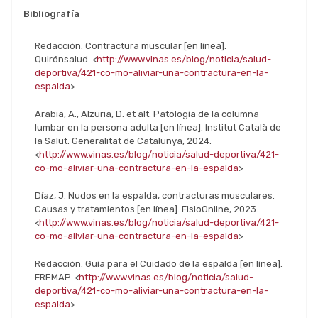
Bibliografía
Redacción.
Contractura muscular
[en línea].
Quirónsalud
.
<
http://www.vinas.es/blog/noticia/salud-
deportiva/421-co-mo-aliviar-una-contractura-en-la-
espalda
>
Arabia, A.,
Alzuria
, D. et
alt
.
Patología de la columna
lumbar en la persona adulta
[en línea].
Institut
Català
de
la
Salut
. Generalitat de Catalunya, 2024.
<
http://www.vinas.es/blog/noticia/salud-deportiva/421-
co-mo-aliviar-una-contractura-en-la-espalda
>
Díaz, J. Nudos en la espalda, contracturas musculares.
Causas y tratamientos [en línea].
FisioOnline
, 2023.
<
http://www.vinas.es/blog/noticia/salud-deportiva/421-
co-mo-aliviar-una-contractura-en-la-espalda
>
Redacción. Guía para el Cuidado de la e
spalda [en línea].
FREMAP. <
http://www.vinas.es/blog/noticia/salud-
deportiva/421-co-mo-aliviar-una-contractura-en-la-
espalda
>